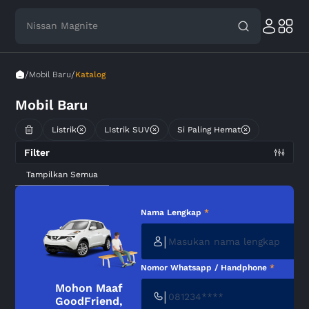
Nissan Magnite
/
/
Mobil Baru
Katalog
Mobil Baru
Listrik
LIstrik SUV
Si Paling Hemat
Filter
Tampilkan Semua
Nama Lengkap
*
|
Nomor Whatsapp / Handphone
*
Mohon Maaf
|
GoodFriend,