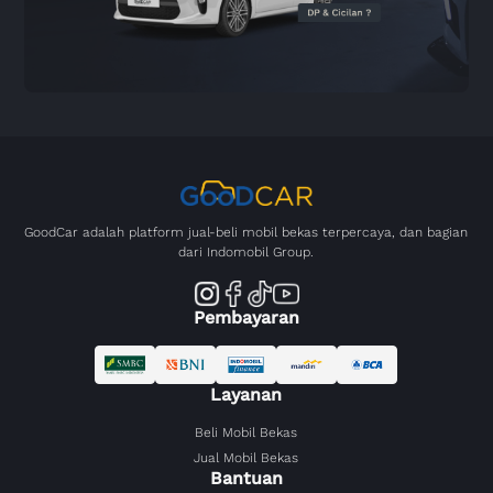
GoodCar adalah platform jual-beli mobil bekas terpercaya, dan bagian
dari Indomobil Group.
Pembayaran
Layanan
Beli Mobil Bekas
Jual Mobil Bekas
Bantuan