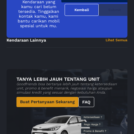
Kendaraan yang
kamu cari belum
Kembali
Submit
tersedia. Tinggalkan
kontak kamu, kami
bantu carikan mobil
spesial untuk mu.
Kendaraan Lainnya
Lihat Semua
TANYA LEBIH JAUH TENTANG UNIT
Goodfriends bisa bertanya lebih jauh tentang ketersediaan
unit, promo & benefit menarik, negosiasi harga ataupun
simulasi kredit yang sesuai dengan kebutuhan Anda.
Buat Pertanyaan Sekarang
FAQ