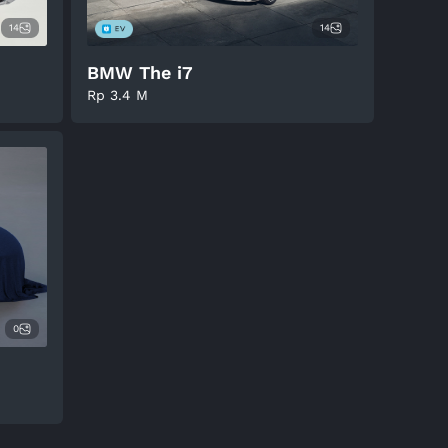
14
14
BMW The i7
Rp 3.4 M
0