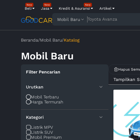
New
New
New
Beli
Jasa
Kredit & Asuransi
Artikel
Toyota Avanza
Mobil Baru
Beranda
/
Mobil Baru
/
Katalog
Mobil Baru
Hapus Sem
Filter Pencarian
Tampilkan 
Urutkan
Mobil Terbaru
Harga Termurah
Kategori
Listrik MPV
LIstrik SUV
Mobil Premium