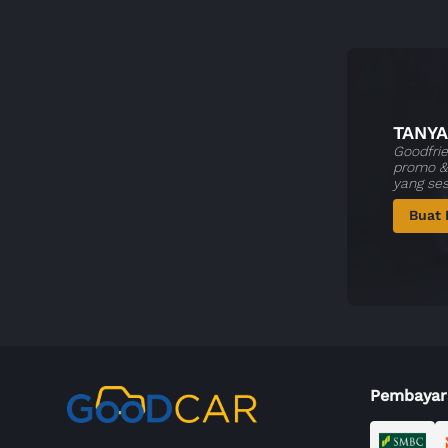
TANYA
Goodfrie
promo & 
yang se
Buat 
Pembayar