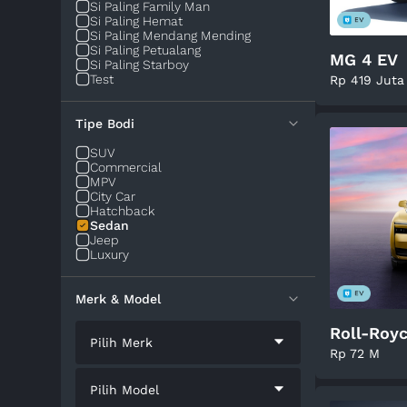
Si Paling Family Man
Si Paling Hemat
Si Paling Mendang Mending
Si Paling Petualang
MG 4 EV
Si Paling Starboy
Test
Rp 419 Juta
Tipe Bodi
SUV
Commercial
MPV
City Car
Hatchback
Sedan
Jeep
Luxury
Merk & Model
Roll-Roy
Pilih Merk
Rp 72 M
Pilih Model