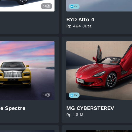
14
BYD Atto 4
Rp 464 Juta
14
ce Spectre
MG CYBERSTEREV
Rp 1.6 M