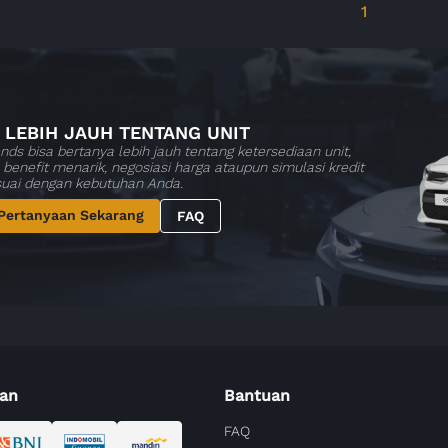
1
 LEBIH JAUH TENTANG UNIT
nds bisa bertanya lebih jauh tentang ketersediaan unit,
benefit menarik, negosiasi harga ataupun simulasi kredit
suai dengan kebutuhan Anda.
Pertanyaan Sekarang
FAQ
an
Bantuan
FAQ