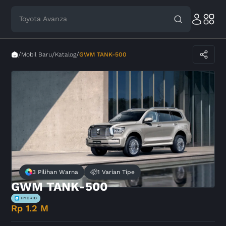
Toyota Avanza
/
/
/
Mobil Baru
Katalog
GWM TANK-500
3 Pilihan Warna
1 Varian Tipe
GWM TANK-500
Rp 1.2 M