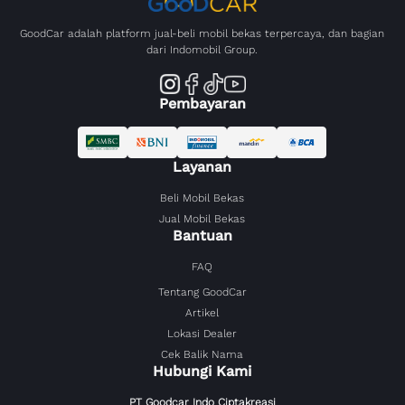
GoodCar adalah platform jual-beli mobil bekas terpercaya, dan bagian
dari Indomobil Group.
Pembayaran
Layanan
Beli Mobil Bekas
Jual Mobil Bekas
Bantuan
FAQ
Tentang GoodCar
Artikel
Lokasi Dealer
Cek Balik Nama
Hubungi Kami
PT Goodcar Indo Ciptakreasi