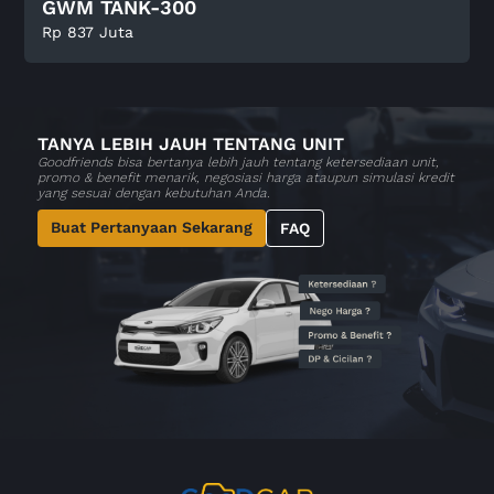
GWM TANK-300
Rp 837 Juta
TANYA LEBIH JAUH TENTANG UNIT
Goodfriends bisa bertanya lebih jauh tentang ketersediaan unit,
promo & benefit menarik, negosiasi harga ataupun simulasi kredit
yang sesuai dengan kebutuhan Anda.
Buat Pertanyaan Sekarang
FAQ