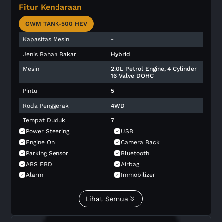
Fitur Kendaraan
GWM TANK-500 HEV
Kapasitas Mesin
-
Jenis Bahan Bakar
Hybrid
Mesin
2.0L Petrol Engine, 4 Cylinder
16 Valve DOHC
Pintu
5
Roda Penggerak
4WD
Tempat Duduk
7
Power Steering
USB
Engine On
Camera Back
Parking Sensor
Bluetooth
ABS EBD
Airbag
Alarm
Immobilizer
Overhead Airbag
Side Airbag
Blind Spot Monitor
Collision Avoidance System
Lihat Semua
Stability Control
Brake Assist
Tire Pressure Monitor
Child Safety Lock