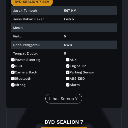
BYD SEALION 7 BEV
Jarak Tempuh
567 KM
Jenis Bahan Bakar
Listrik
Mesin
Pintu
5
Roda Penggerak
RWD
Tempat Duduk
5
Power Steering
AUX
USB
Engine On
Camera Back
Parking Sensor
Bluetooth
ABS EBD
Airbag
Alarm
Immobilizer
Overhead Airbag
Side Airbag
Blind Spot Monitor
Lihat Semua
Collision Avoidance System
Stability Control
Brake Assist
Tire Pressure Monitor
Child Safety Lock
Emergency Stop Signal
BYD SEALION 7
Isofix Child Seat
Central Lock