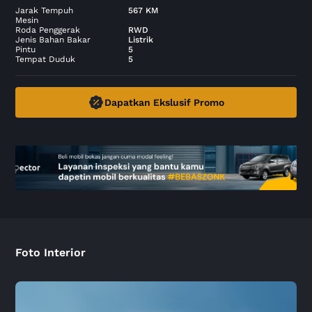
Jarak Tempuh
567 KM
Mesin
Roda Penggerak
RWD
Jenis Bahan Bakar
Listrik
Pintu
5
Tempat Duduk
5
Dapatkan Ekslusif Promo
Foto Interior