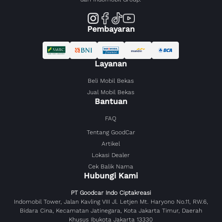
Pembayaran
Layanan
Beli Mobil Bekas
Jual Mobil Bekas
Bantuan
FAQ
Tentang GoodCar
Artikel
Lokasi Dealer
Cek Balik Nama
Hubungi Kami
PT Goodcar Indo Ciptakreasi
Indomobil Tower, Jalan Kavling VIII Jl. Letjen Mt. Haryono No.11, RW.6,
Bidara Cina, Kecamatan Jatinegara, Kota Jakarta Timur, Daerah
Khusus Ibukota Jakarta 13330