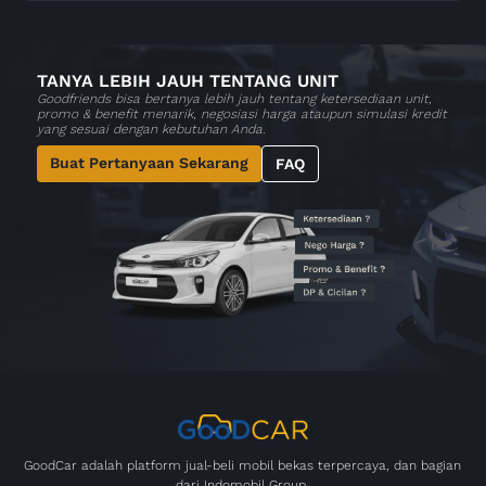
TANYA LEBIH JAUH TENTANG UNIT
Goodfriends bisa bertanya lebih jauh tentang ketersediaan unit,
promo & benefit menarik, negosiasi harga ataupun simulasi kredit
yang sesuai dengan kebutuhan Anda.
Buat Pertanyaan Sekarang
FAQ
GoodCar adalah platform jual-beli mobil bekas terpercaya, dan bagian
dari Indomobil Group.