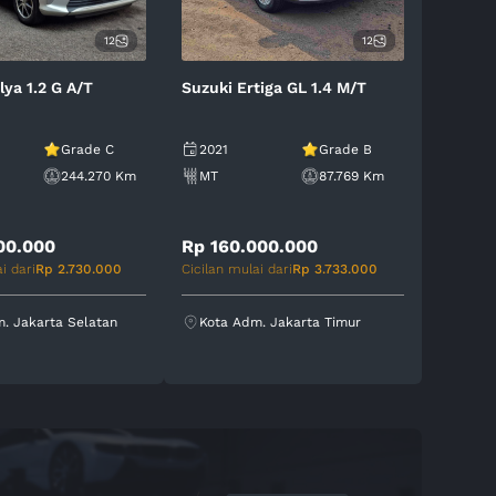
12
12
lya 1.2 G A/T
Suzuki Ertiga GL 1.4 M/T
Grade C
2021
Grade B
244.270 Km
MT
87.769 Km
00.000
Rp 160.000.000
i dari
Rp 2.730.000
Cicilan mulai dari
Rp 3.733.000
. Jakarta Selatan
Kota Adm. Jakarta Timur