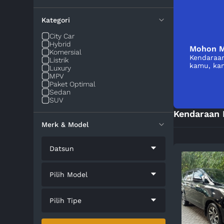
Kategori
City Car
Hybrid
Mohon M
Komersial
Kendaraan
Listrik
kamu, kam
Luxury
MPV
Paket Optimal
Sedan
SUV
Kendaraan 
Merk & Model
Datsun
Pilih Model
Pilih Tipe