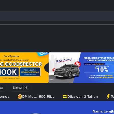
|
ua
Datsun
Semua
DP Mulai 500 Ribu
Dibawah 3 Tahun
T
Nama Leng