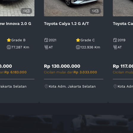
12
12
ew Innova 2.0 G
Toyota Calya 1.2 G A/T
Toyota Ca
Grade B
2021
Grade C
2019
77.287 Km
AT
122.936 Km
AT
0.000
Rp 130.000.000
Rp 117.0
ari
Rp 6.183.000
Cicilan mulai dari
Rp 3.033.000
Cicilan mula
Jakarta Selatan
Kota Adm. Jakarta Selatan
Kota Adm