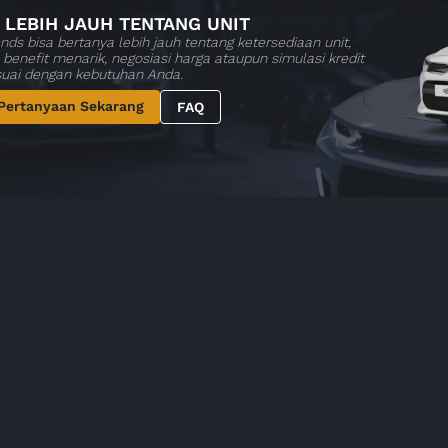
 LEBIH JAUH TENTANG UNIT
nds bisa bertanya lebih jauh tentang ketersediaan unit,
benefit menarik, negosiasi harga ataupun simulasi kredit
suai dengan kebutuhan Anda.
Pertanyaan Sekarang
FAQ