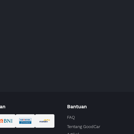
an
Bantuan
FAQ
Tentang GoodCar