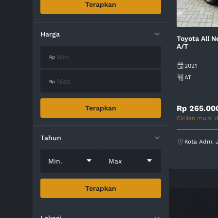
Terapkan
Harga
Toyota All N
A/T
2021
AT
Rp 265.00
Terapkan
Cicilan mulai d
Tahun
Kota Adm. 
Min.
Max
Terapkan