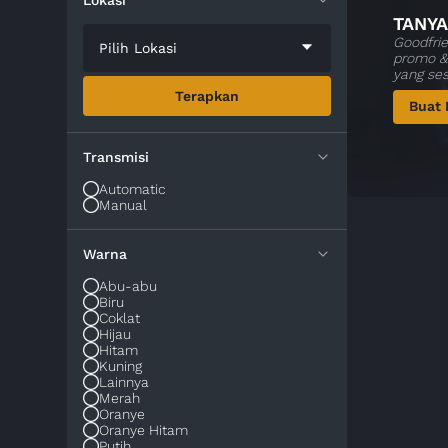
Lokasi
TANYA
Goodfrie
Pilih Lokasi
promo & 
yang se
Terapkan
Buat 
Transmisi
Automatic
Manual
Warna
Abu-abu
Biru
Coklat
Hijau
Hitam
Kuning
Lainnya
Merah
Oranye
Oranye Hitam
Putih