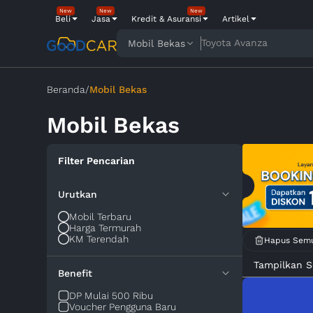
New
New
New
Beli
Jasa
Kredit & Asuransi
Artikel
Toyota Avanza
Mobil Bekas
Beranda
/
Mobil Bekas
Mobil Bekas
Filter Pencarian
Urutkan
Mobil Terbaru
Harga Termurah
KM Terendah
Hapus Sem
Tampilkan 
Benefit
DP Mulai 500 Ribu
Voucher Pengguna Baru