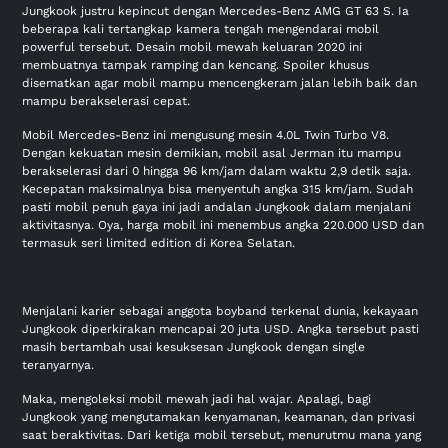
Jungkook justru kepincut dengan Mercedes-Benz AMG GT 63 S. Ia
beberapa kali tertangkap kamera tengah mengendarai mobil
powerful tersebut. Desain mobil mewah keluaran 2020 ini
membuatnya tampak ramping dan kencang. Spoiler khusus
disematkan agar mobil mampu mencengkeram jalan lebih baik dan
mampu berakselerasi cepat.
Mobil Mercedes-Benz ini mengusung mesin 4.0L Twin Turbo V8.
Dengan kekuatan mesin demikian, mobil asal Jerman itu mampu
berakselerasi dari 0 hingga 96 km/jam dalam waktu 2,9 detik saja.
Kecepatan maksimalnya bisa menyentuh angka 315 km/jam. Sudah
pasti mobil penuh gaya ini jadi andalan Jungkook dalam menjalani
aktivitasnya. Oya, harga mobil ini menembus angka 220.000 USD dan
termasuk seri limited edition di Korea Selatan.
Menjalani karier sebagai anggota boyband terkenal dunia, kekayaan
Jungkook diperkirakan mencapai 20 juta USD. Angka tersebut pasti
masih bertambah usai kesuksesan Jungkook dengan single
teranyarnya.
Maka, mengoleksi mobil mewah jadi hal wajar. Apalagi, bagi
Jungkook yang mengutamakan kenyamanan, keamanan, dan privasi
saat beraktivitas. Dari ketiga mobil tersebut, menurutmu mana yang