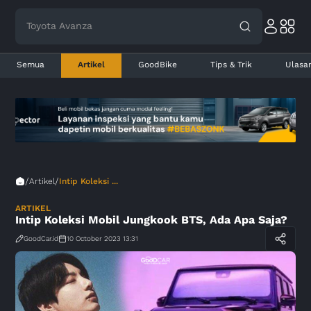
Toyota Avanza
Semua
Artikel
GoodBike
Tips & Trik
Ulasa
/
/
Artikel
Intip Koleksi ...
ARTIKEL
Intip Koleksi Mobil Jungkook BTS, Ada Apa Saja?
GoodCar.id
10 October 2023 13:31