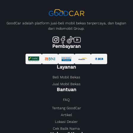
GoodCar adalah platform jual-beli mobil bekas terpercaya, dan bagian
dari Indomobil Group.
Pembayaran
Layanan
Beli Mobil Bekas
Jual Mobil Bekas
Bantuan
FAQ
Tentang GoodCar
Artikel
Lokasi Dealer
Cek Balik Nama