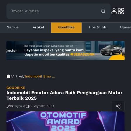
Toyota Avanza
Semua
Artikel
GoodBike
Tips & Trik
Ulasa
/
/
Artikel
Indomobil Emo ...
GOODBIKE
Indomobil Emotor Adora Raih Penghargaan Motor
Terbaik 2025
Oktaryan W
29 May 2025 18:54