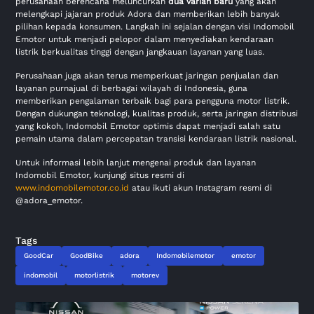
perusahaan berencana meluncurkan
dua varian baru
yang akan
melengkapi jajaran produk Adora dan memberikan lebih banyak
pilihan kepada konsumen. Langkah ini sejalan dengan visi Indomobil
Emotor untuk menjadi pelopor dalam menyediakan kendaraan
listrik berkualitas tinggi dengan jangkauan layanan yang luas.
Perusahaan juga akan terus memperkuat jaringan penjualan dan
layanan purnajual di berbagai wilayah di Indonesia, guna
memberikan pengalaman terbaik bagi para pengguna motor listrik.
Dengan dukungan teknologi, kualitas produk, serta jaringan distribusi
yang kokoh, Indomobil Emotor optimis dapat menjadi salah satu
pemain utama dalam percepatan transisi kendaraan listrik nasional.
Untuk informasi lebih lanjut mengenai produk dan layanan
Indomobil Emotor, kunjungi situs resmi di
www.indomobilemotor.co.id
atau ikuti akun Instagram resmi di
@adora_emotor.
Tags
GoodCar
GoodBike
adora
Indomobilemotor
emotor
indomobil
motorlistrik
motorev