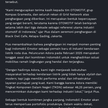
tersebut.
“Kami mengucapkan terima kasih kepada tim OTOMOTIF, grup
Kompas Gramedia, dan seluruh rekan di Grid Network atas
penghargaan yang diberikan. Ini merupakan bentuk kepercayaan
yang sangat berarti, terutama karena OTOMOTIF telah berkiprah
selama lebih dari tiga dekade sebagai referensi utama industri
otomotif di Indonesia,” ujar Pius dalam seremoni penghargaan di
Black Owl Cafe, Kelapa Gading, Jakarta.
Pius menambahkan bahwa penghargaan ini menjadi momen penting
bagi Indomobil Emotor sebagai pemain baru di industri kendaraan
listrik roda dua. Peluncuran Adora pada Februari 2025 merupakan
tonggak awal dari komitmen Indomobil untuk menghadirkan solusi
mobilitas ramah lingkungan yang handal dan terjangkau.
"Dengan hadirnya Adora, kami ingin menjawab kebutuhan
masyarakat terhadap kendaraan listrik yang tidak hanya
stylish
dan
modern
, tapi juga memiliki performa andal dan infrastruktur
layanan purnajual yang kuat. Kami bangga karena Adora memiliki
Tingkat Komponen Dalam Negeri (TKDN) sebesar 46,25 persen, yang
mencerminkan dukungan kami terhadap industri lokal,” lanjut Pius.
Sebagai bentuk komitmen jangka panjang, Indomobil Emotor akan
terus memperluas portofolio produknya. Dalam waktu dekat,