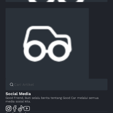
Social Media
Good Friend, Ikuti selalu berita tentang Good Car melalui semua
media sosial kita.