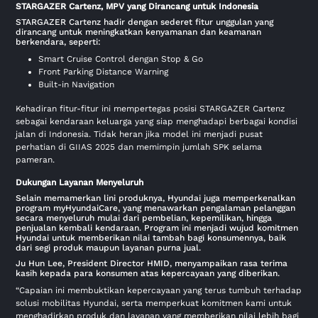
STARGAZER Cartenz, MPV yang Dirancang untuk Indonesia
STARGAZER Cartenz hadir dengan sederet fitur unggulan yang
dirancang untuk meningkatkan kenyamanan dan keamanan
berkendara, seperti:
Smart Cruise Control dengan Stop & Go
Front Parking Distance Warning
Built-in Navigation
Kehadiran fitur-fitur ini mempertegas posisi STARGAZER Cartenz
sebagai kendaraan keluarga yang siap menghadapi berbagai kondisi
jalan di Indonesia. Tidak heran jika model ini menjadi pusat
perhatian di GIIAS 2025 dan memimpin jumlah SPK selama
pameran.
Dukungan Layanan Menyeluruh
Selain memamerkan lini produknya, Hyundai juga memperkenalkan
program myHyundaiCare, yang menawarkan pengalaman pelanggan
secara menyeluruh mulai dari pembelian, kepemilikan, hingga
penjualan kembali kendaraan. Program ini menjadi wujud komitmen
Hyundai untuk memberikan nilai tambah bagi konsumennya, baik
dari segi produk maupun layanan purna jual.
Ju Hun Lee, President Director HMID, menyampaikan rasa terima
kasih kepada para konsumen atas kepercayaan yang diberikan.
“Capaian ini membuktikan kepercayaan yang terus tumbuh terhadap
solusi mobilitas Hyundai, serta memperkuat komitmen kami untuk
menghadirkan produk dan layanan yang memberikan nilai lebih bagi