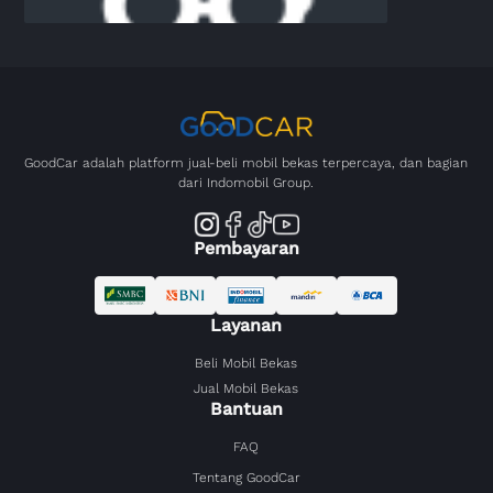
GoodCar adalah platform jual-beli mobil bekas terpercaya, dan bagian
dari Indomobil Group.
Pembayaran
Layanan
Beli Mobil Bekas
Jual Mobil Bekas
Bantuan
FAQ
Tentang GoodCar