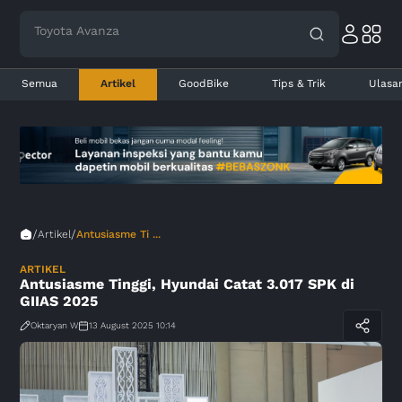
Toyota Avanza
Semua
Artikel
GoodBike
Tips & Trik
Ulasa
/
/
Artikel
Antusiasme Ti ...
ARTIKEL
Antusiasme Tinggi, Hyundai Catat 3.017 SPK di
GIIAS 2025
Oktaryan W
13 August 2025 10:14