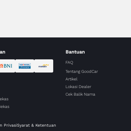
an
Bantuan
FAQ
Tentang GoodCar
Artikel
Lokasi Dealer
Cek Balik Nama
Bekas
Bekas
n Privasi
Syarat & Ketentuan