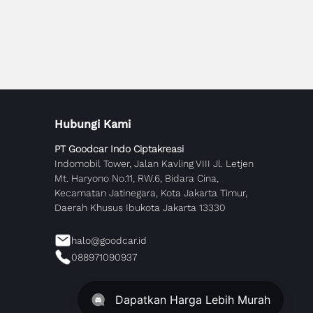
Hubungi Kami
PT Goodcar Indo Ciptakreasi
Indomobil Tower, Jalan Kavling VIII Jl. Letjen
Mt. Haryono No.11, RW.6, Bidara Cina,
Kecamatan Jatinegara, Kota Jakarta Timur,
Daerah Khusus Ibukota Jakarta 13330
halo@goodcar.id
088971090937
Dapatkan Harga Lebih Murah