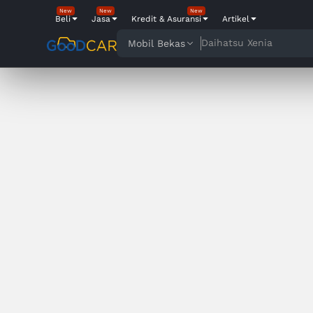
New
New
New
Beli
Jasa
Kredit & Asuransi
Artikel
Daihatsu Xenia
Mobil Bekas