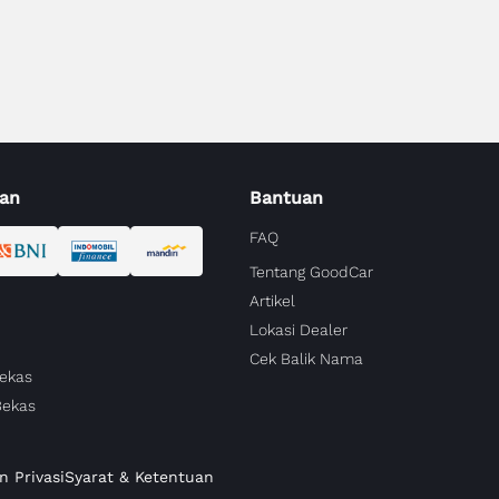
an
Bantuan
FAQ
Tentang GoodCar
Artikel
Lokasi Dealer
Cek Balik Nama
Bekas
Bekas
n Privasi
Syarat & Ketentuan