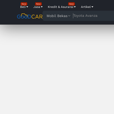
New
New
New
Beli
Jasa
Kredit & Asuransi
Artikel
Toyota Avanza
Mobil Bekas