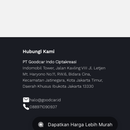
Hubungi Kami
PT Goodcar Indo Ciptakreasi
Indomobil Tower, Jalan Kavling VIII Jl. Letjen
Mt. Haryono No.11, RW.6, Bidara Cina,
Kecamatan Jatinegara, Kota Jakarta Timur,
Daerah Khusus Ibukota Jakarta 13330
halo@goodcar.id
088971090937
Dapatkan Harga Lebih Murah