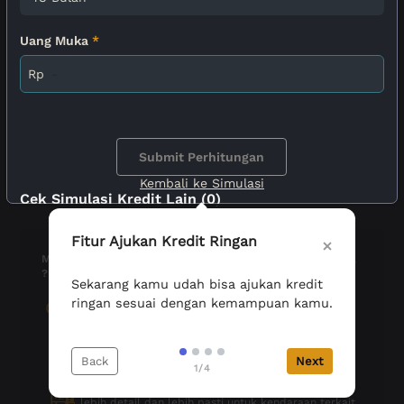
Uang Muka
*
Rp
Submit Perhitungan
Kembali ke Simulasi
Cek Simulasi Kredit Lain (0)
Fitur Ajukan Kredit Ringan
Masih kurang cocok dengan perhitungan simulasi kreditnya
? Coba ikuti langkah berikut ini.
Sekarang kamu udah bisa ajukan kredit
ringan sesuai dengan kemampuan kamu.
Submit form pengajuan perhitungan kredit.
Perhitungan atau penawaran kredit akan kami
beritahu lewat email dan bisa dibuka kembali
Back
Next
melalui Profile Anda.
1/4
Anda akan mendapatkan perhitungan kredit yang
lebih detail dan lebih pasti untuk kendaraan terkait.