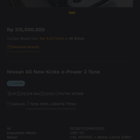
Rp 215,000,000
Cicilan Mulai Dari
Rp 5,017,000
x 48 Bulan
Simulasi Kredit
Nissan All New Kicks e-Power 2 Tone
AT
23,214 Km
2023
PUTIH HITAM
Kota Adm. Jakarta Timur
GANJIL
Id
GCSG11224HO1002
Kapasitas Mesin
1,197 CC
Mesin
1.5L HR15DE + Motor Listrik EM57