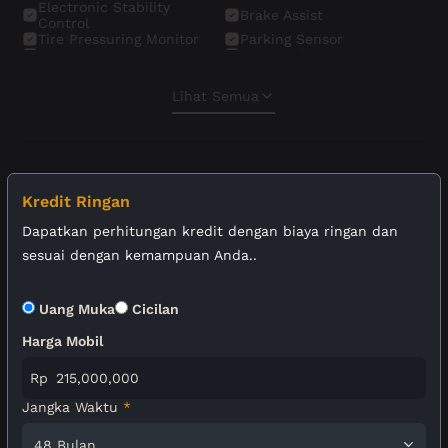
Electronic Stability
Brake Assist
Control
Tire Pressuring Monitor
Parking Sensor
Seat Belt Warning
Child Safety Lock
Emergency Stop signal
ISOFIX Child Seat Mounts
Alarm
Central Locking
Lihat Semua
Power Door Locks
Engine Immobiliser
Kamera Mundur
Navigation
Reading Lamp
Engine Start/ Stop Button
AM/ FM Stereo
Bluetooth
Hands-free
Apple Carplay
communication
Android Auto
Touch Screen
Kredit Ringan
USB Port
Adjustable Headrest
Dapatkan perhitungan kredit dengan biaya ringan dan
Automatic Wiper
LED Daytime
Electrics Folding Rear
sesuai dengan kemampuan Anda..
View Mirror
Uang Muka
Cicilan
Harga Mobil
Rp
Jangka Waktu
*