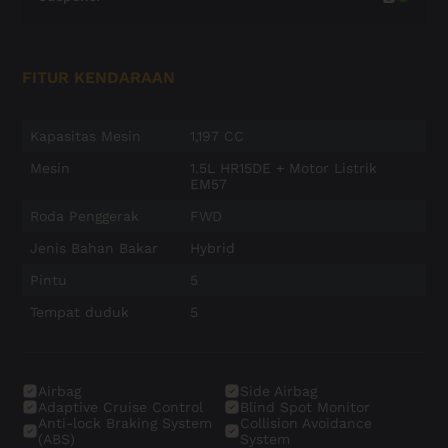
FITUR KENDARAAN
Kapasitas Mesin
1,197 CC
Mesin
1.5L HR15DE + Motor Listrik
EM57
Roda Penggerak
FWD
Jenis Bahan Bakar
Hybrid
Pintu
5
Tempat duduk
5
Airbag
Side Airbag
Adaptive Cruise Control
Blind Spot Monitor
Anti-lock Braking System
Collision Avoidance
(ABS)
System