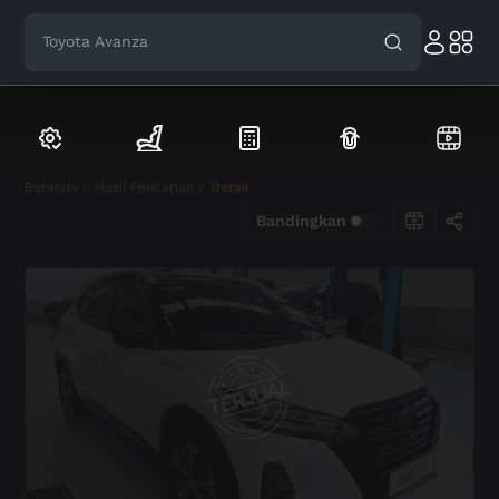
Toyota Avanza
Beranda
/
Hasil Pencarian
/
Detail
Bandingkan