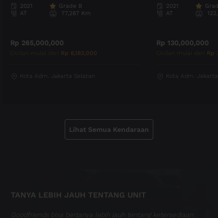
2021
Grade
B
2021
Gra
AT
77,287 Km
AT
122
Rp 265,000,000
Rp 130,000,000
Cicilan mulai dari
Rp 6,183,000
Cicilan mulai dari
Rp 
Kota Adm. Jakarta Selatan
Kota Adm. Jakarta
Lihat Semua Kendaraan
TANYA LEBIH JAUH TENTANG UNIT
Goodfriends bisa bertanya lebih jauh tentang ketersediaan