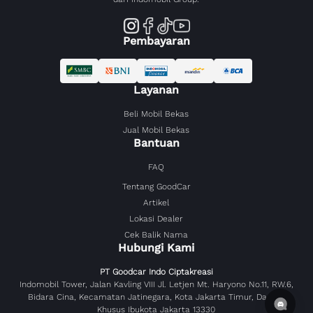
Pembayaran
Layanan
Beli Mobil Bekas
Jual Mobil Bekas
Bantuan
FAQ
Tentang GoodCar
Artikel
Lokasi Dealer
Cek Balik Nama
Hubungi Kami
PT Goodcar Indo Ciptakreasi
Indomobil Tower, Jalan Kavling VIII Jl. Letjen Mt. Haryono No.11, RW.6,
Bidara Cina, Kecamatan Jatinegara, Kota Jakarta Timur, Daerah
Khusus Ibukota Jakarta 13330