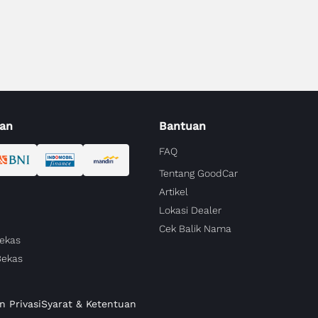
an
Bantuan
FAQ
Tentang GoodCar
Artikel
Lokasi Dealer
Cek Balik Nama
Bekas
Bekas
n Privasi
Syarat & Ketentuan