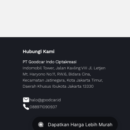
Hubungi Kami
PT Goodcar Indo Ciptakreasi
Indomobil Tower, Jalan Kavling VIII Jl. Letjen
Mt. Haryono No.11, RW.6, Bidara Cina,
Kecamatan Jatinegara, Kota Jakarta Timur,
Daerah Khusus Ibukota Jakarta 13330
halo@goodcar.id
088971090937
Dapatkan Harga Lebih Murah