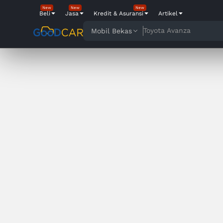
New
New
New
Beli
Jasa
Kredit & Asuransi
Artikel
Toyota Avanza
Mobil Bekas