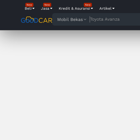
New
New
New
Beli
Jasa
Kredit & Asuransi
Artikel
Toyota Avanza
Mobil Bekas