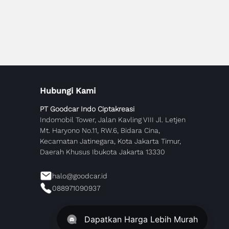
Hubungi Kami
PT Goodcar Indo Ciptakreasi
Indomobil Tower, Jalan Kavling VIII Jl. Letjen
Mt. Haryono No.11, RW.6, Bidara Cina,
Kecamatan Jatinegara, Kota Jakarta Timur,
Daerah Khusus Ibukota Jakarta 13330
halo@goodcar.id
088971090937
Dapatkan Harga Lebih Murah