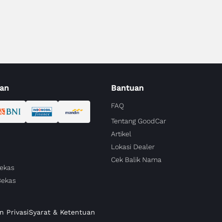
an
Bantuan
FAQ
Tentang GoodCar
Artikel
Lokasi Dealer
Cek Balik Nama
Bekas
Bekas
n Privasi
Syarat & Ketentuan