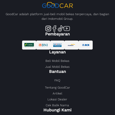
GoodCar adalah platform jual-beli mobil bekas terpercaya, dan bagian
dari Indomobil Group.
Pembayaran
Layanan
Beli Mobil Bekas
Jual Mobil Bekas
Bantuan
FAQ
Tentang GoodCar
Artikel
Lokasi Dealer
Cek Balik Nama
Hubungi Kami