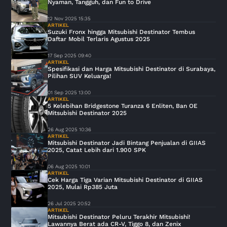
Nyaman, Tangguh, dan Fun to Drive
12 Nov 2025 15:35
ARTIKEL
Suzuki Fronx hingga Mitsubishi Destinator Tembus
Daftar Mobil Terlaris Agustus 2025
17 Sep 2025 09:40
ARTIKEL
Spesifikasi dan Harga Mitsubishi Destinator di Surabaya,
Pilihan SUV Keluarga!
01 Sep 2025 13:00
ARTIKEL
5 Kelebihan Bridgestone Turanza 6 Enliten, Ban OE
Mitsubishi Destinator 2025
26 Aug 2025 10:36
ARTIKEL
Mitsubishi Destinator Jadi Bintang Penjualan di GIIAS
2025, Catat Lebih dari 1.900 SPK
06 Aug 2025 10:01
ARTIKEL
Cek Harga Tiga Varian Mitsubishi Destinator di GIIAS
2025, Mulai Rp385 Juta
26 Jul 2025 20:52
ARTIKEL
Mitsubishi Destinator Peluru Terakhir Mitsubishi!
Lawannya Berat ada CR-V, Tiggo 8, dan Zenix