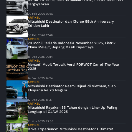
Daftar 20 Mobil Terlaris Januari 2026, Innova Masih Tak
Tergoyahkan
20 Feb 2026 09:03
ARTIKEL
Mitsubishi Destinator dan Xforce 55th Anniversary
Edition Lahir
05 Feb 2026 17:46
ARTIKEL
20 Mobil Terlaris Indonesia November 2025, Listrik
China Melejit, Jepang Masih Dipercaya
15 Dec 2025 00:14
ARTIKEL
Menanti Mobil Terbaik Versi FORWOT Car of The Year
2025
14 Dec 2025 14:24
ARTIKEL
Mitsubishi Destinator Resmi Dijual di Vietnam, Siap
Ekspansi ke 70 Negara
12 Dec 2025 15:37
ARTIKEL
Mitsubishi Rayakan 55 Tahun dengan Line-Up Paling
Lengkap di GJAW 2025
21 Nov 2025 22:36
ARTIKEL
Drive Experience: Mitsubishi Destinator Ultimate!