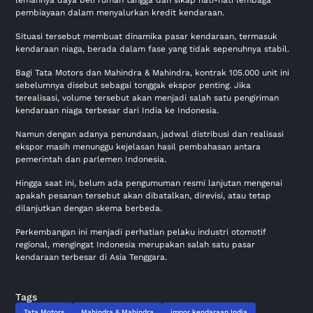
lemahnya daya beli rumah tangga dan sikap hati-hati lembaga
pembiayaan dalam menyalurkan kredit kendaraan.
Situasi tersebut membuat dinamika pasar kendaraan, termasuk
kendaraan niaga, berada dalam fase yang tidak sepenuhnya stabil.
Bagi Tata Motors dan Mahindra & Mahindra, kontrak 105.000 unit ini
sebelumnya disebut sebagai tonggak ekspor penting. Jika
terealisasi, volume tersebut akan menjadi salah satu pengiriman
kendaraan niaga terbesar dari India ke Indonesia.
Namun dengan adanya penundaan, jadwal distribusi dan realisasi
ekspor masih menunggu kejelasan hasil pembahasan antara
pemerintah dan parlemen Indonesia.
Hingga saat ini, belum ada pengumuman resmi lanjutan mengenai
apakah pesanan tersebut akan dibatalkan, direvisi, atau tetap
dilanjutkan dengan skema berbeda.
Perkembangan ini menjadi perhatian pelaku industri otomotif
regional, mengingat Indonesia merupakan salah satu pasar
kendaraan terbesar di Asia Tenggara.
Tags
Tata Motors
Mahindra & Mahindra
impor kendaraan India