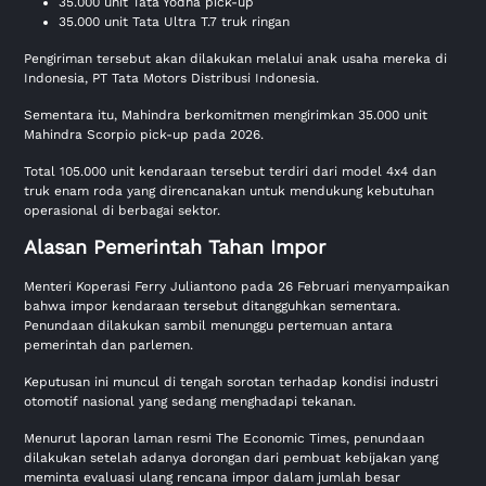
35.000 unit Tata Yodha pick-up
35.000 unit Tata Ultra T.7 truk ringan
Pengiriman tersebut akan dilakukan melalui anak usaha mereka di
Indonesia, PT Tata Motors Distribusi Indonesia.
Sementara itu, Mahindra berkomitmen mengirimkan 35.000 unit
Mahindra Scorpio pick-up pada 2026.
Total 105.000 unit kendaraan tersebut terdiri dari model 4x4 dan
truk enam roda yang direncanakan untuk mendukung kebutuhan
operasional di berbagai sektor.
Alasan Pemerintah Tahan Impor
Menteri Koperasi Ferry Juliantono pada 26 Februari menyampaikan
bahwa impor kendaraan tersebut ditangguhkan sementara.
Penundaan dilakukan sambil menunggu pertemuan antara
pemerintah dan parlemen.
Keputusan ini muncul di tengah sorotan terhadap kondisi industri
otomotif nasional yang sedang menghadapi tekanan.
Menurut laporan laman resmi The Economic Times, penundaan
dilakukan setelah adanya dorongan dari pembuat kebijakan yang
meminta evaluasi ulang rencana impor dalam jumlah besar