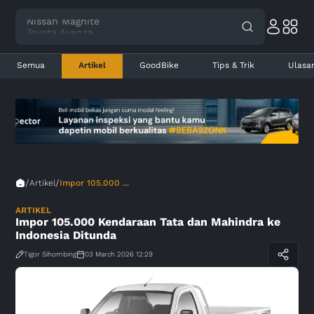
Nissan Magnite
Toyota Avanza
Semua
Artikel
GoodBike
Tips & Trik
Ulasa
/
/
Artikel
Impor 105.000 ...
ARTIKEL
Impor 105.000 Kendaraan Tata dan Mahindra ke
Indonesia Ditunda
Tigor Sihombing
03 March 2026 12:29