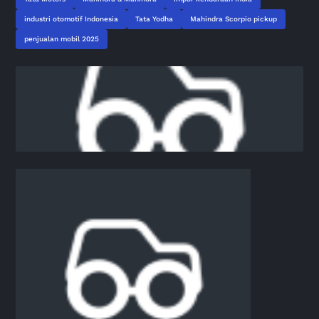
industri otomotif Indonesia
Tata Yodha
Mahindra Scorpio pickup
penjualan mobil 2025