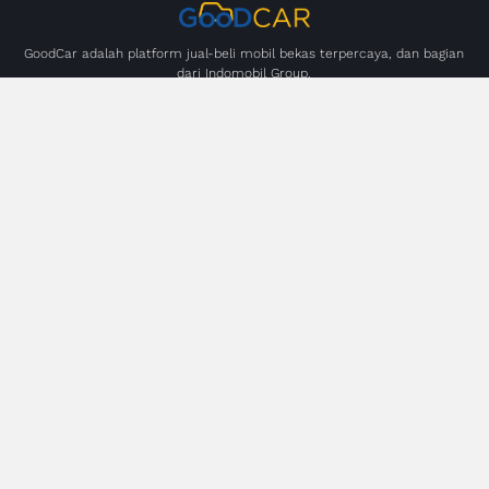
GoodCar adalah platform jual-beli mobil bekas terpercaya, dan bagian
dari Indomobil Group.
Pembayaran
Layanan
Beli Mobil Bekas
Jual Mobil Bekas
Bantuan
FAQ
Tentang GoodCar
Artikel
Lokasi Dealer
Cek Balik Nama
Hubungi Kami