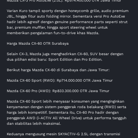
Mazda CX-3 Pro AutoExe (2.0L): Rp574.400.000 OTR Jawa Timur
Varian Kuro tampil sporty dengan honeycomb grille, audio premium
JBL, hingga fitur auto folding mirror. Sementara versi Pro AutoExe
hadir lebih agresif dengan genuine performance parts seperti strut
bar, premium muffler, hingga sport steering wheel untuk
memberikan pengalaman fun-to-drive khas Mazda.
Harga Mazda CX-60 OTR Surabaya
Selain CX-3, Mazda juga menghadirkan CX-60, SUV besar dengan
dua pilihan edisi baru: Sport Edition dan Pro Edition.
Berikut harga Mazda CX-60 di Surabaya dan Jawa Timur:
Mazda CX-60 Sport (RWD): Rp714.000.000 OTR Jawa Timur
Mazda CX-60 Pro (AWD): Rp833.300.000 OTR Jawa Timur
Mazda CX-60 Sport lebih menyasar konsumen yang menginginkan
kenyamanan dengan sistem penggerak roda belakang (RWD) serta
harga lebih kompetitif. Sementara itu, CX-60 Pro hadir dengan
penggerak AWD (i-ACTIV All Wheel Drive) untuk performa tangguh
dan stabilitas lebih maksimal.
Keduanya mengusung mesin SKYACTIV-G 2.5L dengan transmisi