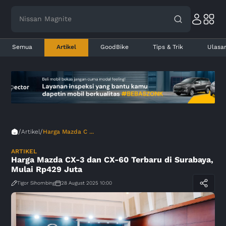
Nissan Magnite
Toyota Avanza
Semua
Artikel
GoodBike
Tips & Trik
Ulasa
/
/
Artikel
Harga Mazda C ...
ARTIKEL
Harga Mazda CX-3 dan CX-60 Terbaru di Surabaya,
Mulai Rp429 Juta
Tigor Sihombing
28 August 2025 10:00