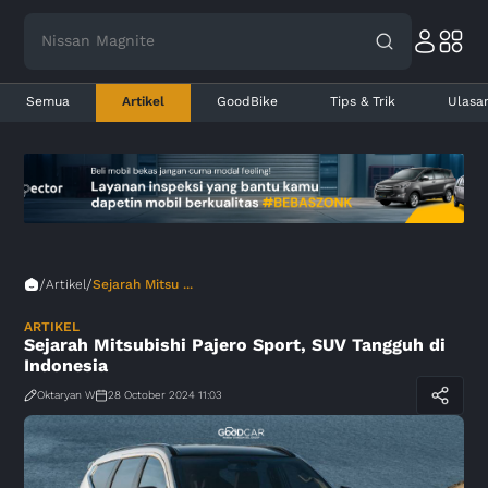
Nissan Magnite
Semua
Artikel
GoodBike
Tips & Trik
Ulasa
/
/
Artikel
Sejarah Mitsu ...
ARTIKEL
Sejarah Mitsubishi Pajero Sport, SUV Tangguh di
Indonesia
Oktaryan W
28 October 2024 11:03