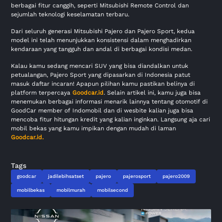
berbagai fitur canggih, seperti Mitsubishi Remote Control dan
sejumlah teknologi keselamatan terbaru.
Dari seluruh generasi Mitsubishi Pajero dan Pajero Sport, kedua
model ini telah menunjukkan konsistensi dalam menghadirkan
kendaraan yang tangguh dan andal di berbagai kondisi medan.
Kalau kamu sedang mencari SUV yang bisa diandalkan untuk
petualangan, Pajero Sport yang dipasarkan di Indonesia patut
masuk daftar incaran! Apapun pilihan kamu pastikan belinya di
platform terpercaya
Goodcar.id
. Selain artikel ini, kamu juga bisa
menemukan berbagai informasi menarik lainnya tentang otomotif di
GoodCar member of Indomobil dan di wesbite kalian juga bisa
mencoba fitur hitungan kredit yang kalian inginkan. Langsung aja cari
mobil bekas yang kamu impikan dengan mudah di laman
Goodcar.id.
Tags
goodcar
jadilebihsatset
pajero
pajerosport
pajero2009
mobilbekas
mobilmurah
mobilsecond