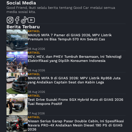
Social Media
Good Friend, Ikuti selalu berita tentang Good Car melalui semua
media sosial kita.
Berita Terbaru
ARTIKEL
MAXUS MIFA 7 Pamer di GIIAS 2026, MPV Listrik
Premium Ini Bisa Tempuh 570 Km Sekali Cas
08 Aug 2026
ARTIKEL
BEV, HEV, dan PHEV Tumbuh Bersamaan, Ini Teknologi
Elektrifikasi yang Dipilih Konsumen Indonesia
08 Aug 2026
ARTIKEL
MAXUS MIFA 9 di GIIAS 2026: MPV Listrik Rp958 Juta
yang Andalkan Captain Seat dan Kabin Lega
08 Aug 2026
ARTIKEL
Test Drive Suzuki Fronx SGX Hybrid Kuro di GIIAS 2026
Tuai Respons Positif
07 Aug 2026
ARTIKEL
Nissan Serius Garap Pasar Double Cabin, Ini Spesifikasi
Navara PRO-4X Andalkan Mesin Diesel 190 PS di GIIAS
2026