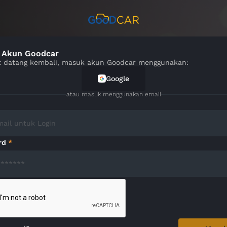
 Akun Goodcar
 datang kembali, masuk akun Goodcar menggunakan:
Google
atau masuk menggunakan email
rd
*