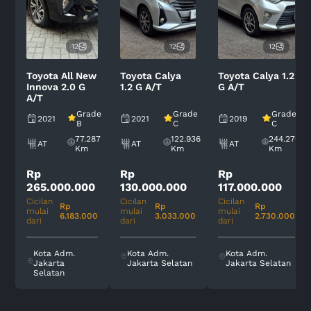
12
12
12
Toyota All New
Toyota Calya
Toyota Calya 1.2
Innova 2.0 G
1.2 G A/T
G A/T
A/T
Grade
Grade
Grade
2021
2021
2019
B
C
C
77.287
122.936
244.270
AT
AT
AT
Km
Km
Km
Rp
Rp
Rp
265.000.000
130.000.000
117.000.000
Cicilan
Cicilan
Cicilan
Rp
Rp
Rp
mulai
mulai
mulai
6.183.000
3.033.000
2.730.000
dari
dari
dari
Kota Adm.
Kota Adm.
Kota Adm.
Jakarta
Jakarta Selatan
Jakarta Selatan
Selatan