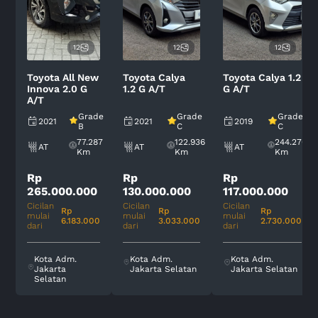
12
12
12
Toyota All New
Toyota Calya
Toyota Calya 1.2
Innova 2.0 G
1.2 G A/T
G A/T
A/T
Grade
Grade
Grade
2021
2021
2019
B
C
C
77.287
122.936
244.270
AT
AT
AT
Km
Km
Km
Rp
Rp
Rp
265.000.000
130.000.000
117.000.000
Cicilan
Cicilan
Cicilan
Rp
Rp
Rp
mulai
mulai
mulai
6.183.000
3.033.000
2.730.000
dari
dari
dari
Kota Adm.
Kota Adm.
Kota Adm.
Jakarta
Jakarta Selatan
Jakarta Selatan
Selatan