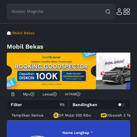
Nissan Magnite
/
Mobil Bekas
Mobil Bekas
Mpv
Lexus
HITAM
Filter
Bandingkan
Tampilkan Semua
DP Mulai 500 Ribu
Dibawah 3 Tahu
Nama Lengkap
*