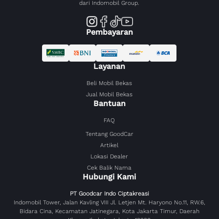
dari Indomobil Group.
Pembayaran
Layanan
Beli Mobil Bekas
Jual Mobil Bekas
Bantuan
FAQ
Tentang GoodCar
Artikel
Lokasi Dealer
Cek Balik Nama
Hubungi Kami
PT Goodcar Indo Ciptakreasi
Indomobil Tower, Jalan Kavling VIII Jl. Letjen Mt. Haryono No.11, RW.6,
Bidara Cina, Kecamatan Jatinegara, Kota Jakarta Timur, Daerah