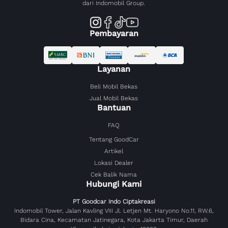
dari Indomobil Group.
Pembayaran
Layanan
Beli Mobil Bekas
Jual Mobil Bekas
Bantuan
FAQ
Tentang GoodCar
Artikel
Lokasi Dealer
Cek Balik Nama
Hubungi Kami
PT Goodcar Indo Ciptakreasi
Indomobil Tower, Jalan Kavling VIII Jl. Letjen Mt. Haryono No.11, RW.6,
Bidara Cina, Kecamatan Jatinegara, Kota Jakarta Timur, Daerah