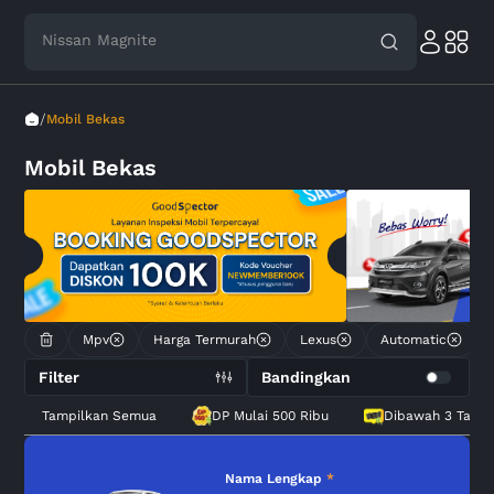
Nissan Magnite
Toyota Avanza
/
Mobil Bekas
Mobil Bekas
Mpv
Harga Termurah
Lexus
Automatic
Filter
Bandingkan
Tampilkan Semua
DP Mulai 500 Ribu
Dibawah 3 Tahu
Nama Lengkap
*