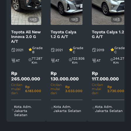
12
12
12
Toyota All New
Toyota Calya
Toyota Calya 1.2
Innova 2.0 G
1.2 G A/T
G A/T
A/T
Grade
Grade
Grade
2021
2021
2019
B
C
C
77.287
122.936
244.270
AT
AT
AT
Km
Km
Km
Rp
Rp
Rp
265.000.000
130.000.000
117.000.000
Cicilan
Cicilan
Cicilan
Rp
Rp
Rp
mulai
mulai
mulai
6.183.000
3.033.000
2.730.000
dari
dari
dari
Kota Adm.
Kota Adm.
Kota Adm.
Jakarta
Jakarta Selatan
Jakarta Selatan
Selatan