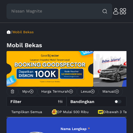
Nissan Magnite
/
Mobil Bekas
Mobil Bekas
Mpv
Harga Termurah
Lexus
Manual
Filter
Bandingkan
Tampilkan Semua
DP Mulai 500 Ribu
Dibawah 3 Tahu
Nama Lengkap
*