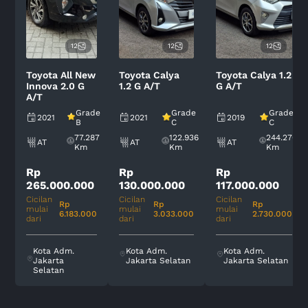
12
12
12
Toyota All New
Toyota Calya
Toyota Calya 1.2
Innova 2.0 G
1.2 G A/T
G A/T
A/T
Grade
Grade
Grade
2021
2021
2019
B
C
C
77.287
122.936
244.270
AT
AT
AT
Km
Km
Km
Rp
Rp
Rp
265.000.000
130.000.000
117.000.000
Cicilan
Cicilan
Cicilan
Rp
Rp
Rp
mulai
mulai
mulai
6.183.000
3.033.000
2.730.000
dari
dari
dari
Kota Adm.
Kota Adm.
Kota Adm.
Jakarta
Jakarta Selatan
Jakarta Selatan
Selatan