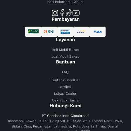
dari Indomobil Group.
Pembayaran
Layanan
Beli Mobil Bekas
Jual Mobil Bekas
Bantuan
FAQ
Tentang GoodCar
Artikel
Lokasi Dealer
Cek Balik Nama
Hubungi Kami
PT Goodcar Indo Ciptakreasi
Indomobil Tower, Jalan Kavling VIII Jl. Letjen Mt. Haryono No.11, RW.6,
Bidara Cina, Kecamatan Jatinegara, Kota Jakarta Timur, Daerah