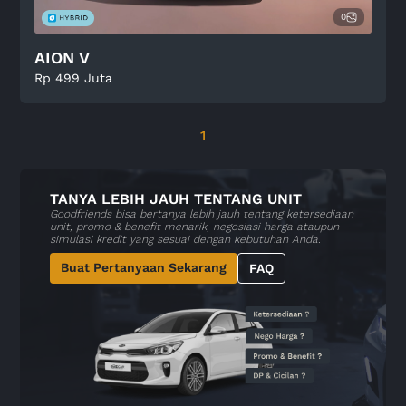
0
AION V
Rp 499 Juta
1
TANYA LEBIH JAUH TENTANG UNIT
Goodfriends bisa bertanya lebih jauh tentang ketersediaan
unit, promo & benefit menarik, negosiasi harga ataupun
simulasi kredit yang sesuai dengan kebutuhan Anda.
Buat Pertanyaan Sekarang
FAQ