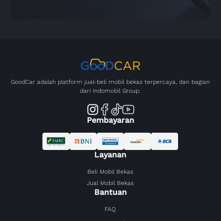
GoodCar adalah platform jual-beli mobil bekas terpercaya, dan bagian
dari Indomobil Group.
Pembayaran
Layanan
Beli Mobil Bekas
Jual Mobil Bekas
Bantuan
FAQ