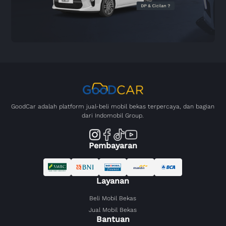
GoodCar adalah platform jual-beli mobil bekas terpercaya, dan bagian
dari Indomobil Group.
Pembayaran
Layanan
Beli Mobil Bekas
Jual Mobil Bekas
Bantuan