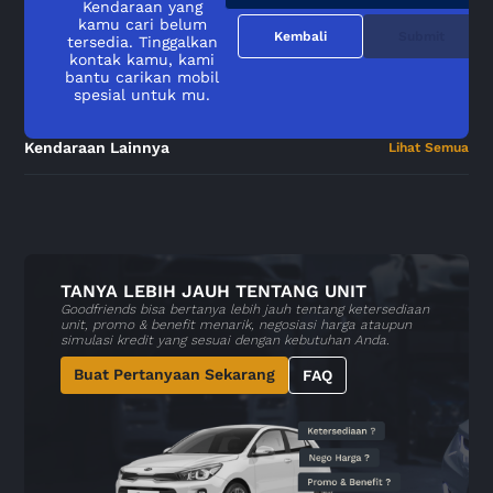
Kendaraan yang
kamu cari belum
Kembali
Submit
tersedia. Tinggalkan
kontak kamu, kami
bantu carikan mobil
spesial untuk mu.
Kendaraan Lainnya
Lihat Semua
TANYA LEBIH JAUH TENTANG UNIT
Goodfriends bisa bertanya lebih jauh tentang ketersediaan
unit, promo & benefit menarik, negosiasi harga ataupun
simulasi kredit yang sesuai dengan kebutuhan Anda.
Buat Pertanyaan Sekarang
FAQ