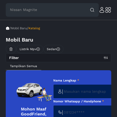
Nissan Magnite
/
/
Mobil Baru
Katalog
Mobil Baru
Listrik Mpv
Sedan
Filter
Tampilkan Semua
Nama Lengkap
*
|
Nomor Whatsapp / Handphone
*
Mohon Maaf
|
GoodFriend,