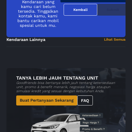
Kendaraan yang
kamu cari belum
Kembali
Submit
tersedia. Tinggalkan
kontak kamu, kami
bantu carikan mobil
spesial untuk mu.
Kendaraan Lainnya
Lihat Semua
TANYA LEBIH JAUH TENTANG UNIT
Goodfriends bisa bertanya lebih jauh tentang ketersediaan
unit, promo & benefit menarik, negosiasi harga ataupun
simulasi kredit yang sesuai dengan kebutuhan Anda.
Buat Pertanyaan Sekarang
FAQ