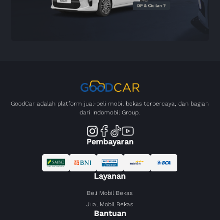
GoodCar adalah platform jual-beli mobil bekas terpercaya, dan bagian
dari Indomobil Group.
Pembayaran
Layanan
Beli Mobil Bekas
Jual Mobil Bekas
Bantuan