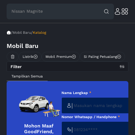
Nissan Magnite
/
/
Mobil Baru
Katalog
Mobil Baru
Listrik
Mobil Premium
Si Paling Petualang
Filter
Tampilkan Semua
Nama Lengkap
*
|
Nomor Whatsapp / Handphone
*
Mohon Maaf
|
GoodFriend,