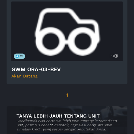
14
GWM ORA-03-BEV
Akan Datang
1
TANYA LEBIH JAUH TENTANG UNIT
Goodfriends bisa bertanya lebih jauh tentang ketersediaan
unit, promo & benefit menarik, negosiasi harga ataupun
simulasi kredit yang sesuai dengan kebutuhan Anda.