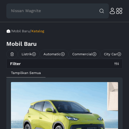
Nissan Magnite
/
/
Mobil Baru
Katalog
Mobil Baru
Listrik
Automatic
Commercial
City Car
Filter
Tampilkan Semua