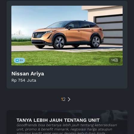
14
Nissan Ariya
Rp 754 Juta
1
2
TANYA LEBIH JAUH TENTANG UNIT
Goodfriends bisa bertanya lebih jauh tentang ketersediaan
unit, promo & benefit menarik, negosiasi harga ataupun
simulasi kredit yang sesuai dengan kebutuhan Anda.