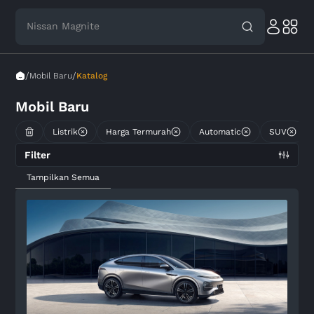
Nissan Magnite
/
/
Mobil Baru
Katalog
Mobil Baru
Listrik
Harga Termurah
Automatic
SUV
Filter
Tampilkan Semua