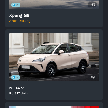
14
Xpeng G6
Akan Datang
14
NETA V
Rp 317 Juta