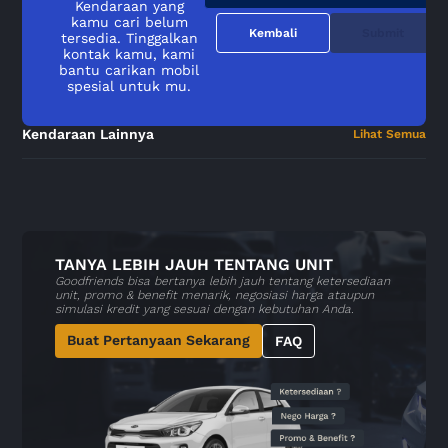
Kendaraan yang
kamu cari belum
Kembali
Submit
tersedia. Tinggalkan
kontak kamu, kami
bantu carikan mobil
spesial untuk mu.
Kendaraan Lainnya
Lihat Semua
TANYA LEBIH JAUH TENTANG UNIT
Goodfriends bisa bertanya lebih jauh tentang ketersediaan
unit, promo & benefit menarik, negosiasi harga ataupun
simulasi kredit yang sesuai dengan kebutuhan Anda.
Buat Pertanyaan Sekarang
FAQ