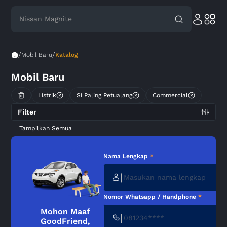
Nissan Magnite
/
/
Mobil Baru
Katalog
Mobil Baru
Listrik
Si Paling Petualang
Commercial
Filter
Tampilkan Semua
Nama Lengkap
*
|
Nomor Whatsapp / Handphone
*
Mohon Maaf
|
GoodFriend,