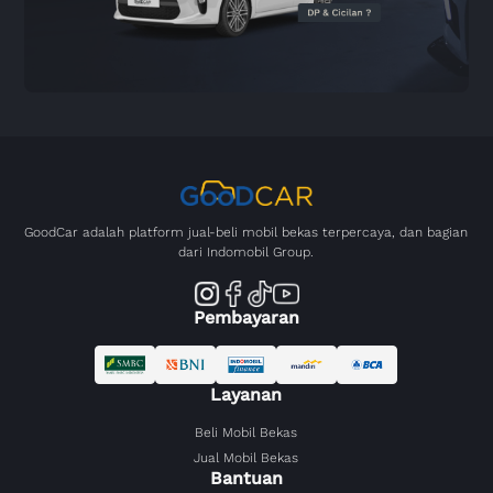
GoodCar adalah platform jual-beli mobil bekas terpercaya, dan bagian
dari Indomobil Group.
Pembayaran
Layanan
Beli Mobil Bekas
Jual Mobil Bekas
Bantuan