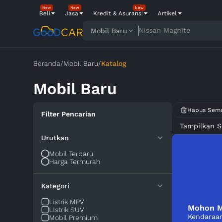
New
New
New
Beli
Jasa
Kredit & Asuransi
Artikel
Nissan Magnite
Mobil Baru
Beranda
/
Mobil Baru
/
Katalog
Mobil Baru
Hapus Sem
Filter Pencarian
Tampilkan 
Urutkan
Mobil Terbaru
Harga Termurah
Kategori
Listrik MPV
Mohon M
LIstrik SUV
Kendaraan
Mobil Premium