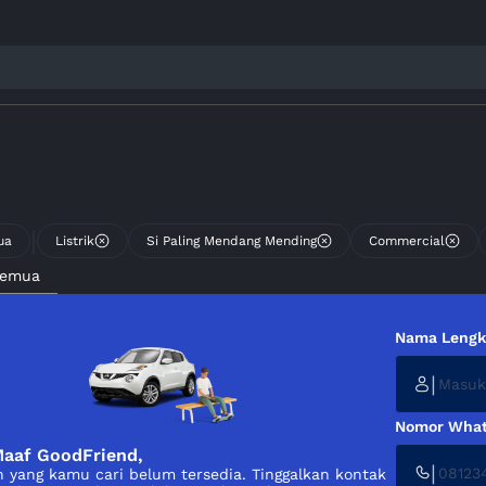
|
ua
Listrik
Si Paling Mendang Mending
Commercial
Semua
Nama Leng
|
Nomor What
aaf GoodFriend,
|
 yang kamu cari belum tersedia. Tinggalkan kontak