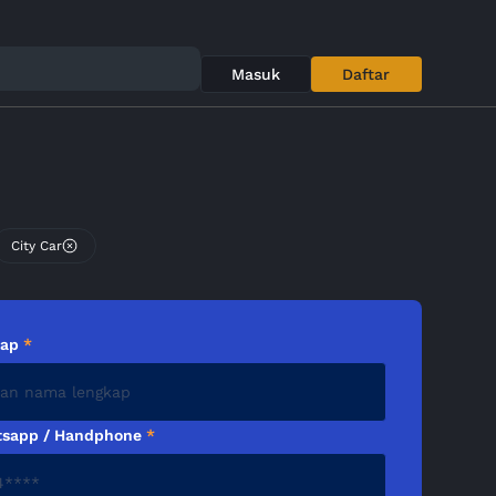
Masuk
Daftar
City Car
kap
*
sapp / Handphone
*