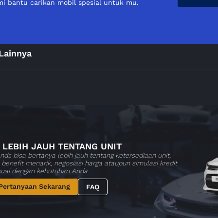
i bantu carikan mobil spesial untuk mu.
Lainnya
 LEBIH JAUH TENTANG UNIT
nds bisa bertanya lebih jauh tentang ketersediaan unit,
benefit menarik, negosiasi harga ataupun simulasi kredit
suai dengan kebutuhan Anda.
Pertanyaan Sekarang
FAQ