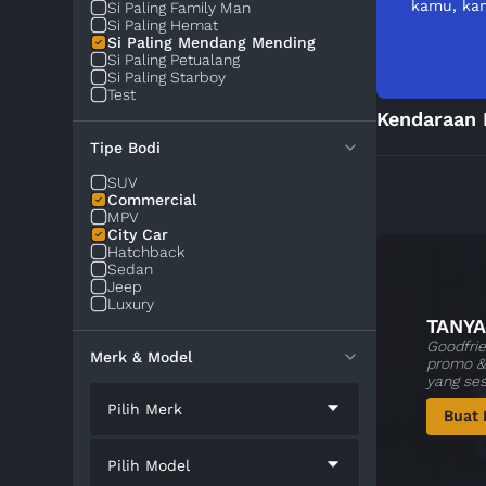
kamu, kam
Si Paling Family Man
Si Paling Hemat
Si Paling Mendang Mending
Si Paling Petualang
Si Paling Starboy
Test
Kendaraan 
Tipe Bodi
SUV
Commercial
MPV
City Car
Hatchback
Sedan
Jeep
Luxury
TANYA
Goodfrie
Merk & Model
promo & 
yang se
Pilih Merk
Buat 
Pilih Model