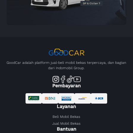
GoodCar adalah platform jual-beli mobil bekas terpercaya, dan bagian
dari Indomobil Group.
Pembayaran
Layanan
Beli Mobil Bekas
Jual Mobil Bekas
Bantuan