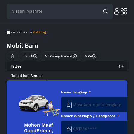
Nissan Magnite
/
/
Mobil Baru
Katalog
Mobil Baru
Listrik
Si Paling Hemat
MPV
Filter
Tampilkan Semua
Nama Lengkap
*
|
Nomor Whatsapp / Handphone
*
Mohon Maaf
|
GoodFriend,