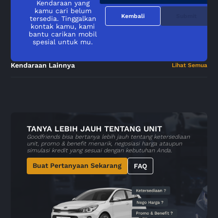
Kendaraan yang
kamu cari belum
Kembali
Submit
tersedia. Tinggalkan
kontak kamu, kami
bantu carikan mobil
spesial untuk mu.
Kendaraan Lainnya
Lihat Semua
TANYA LEBIH JAUH TENTANG UNIT
Goodfriends bisa bertanya lebih jauh tentang ketersediaan
unit, promo & benefit menarik, negosiasi harga ataupun
simulasi kredit yang sesuai dengan kebutuhan Anda.
Buat Pertanyaan Sekarang
FAQ