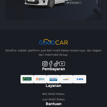
GoodCar adalah platform jual-beli mobil bekas terpercaya, dan bagian
dari Indomobil Group.
Pembayaran
Layanan
Beli Mobil Bekas
Jual Mobil Bekas
Bantuan