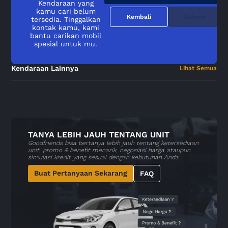
Kendaraan yang
kamu cari belum
Kembali
Submit
tersedia. Tinggalkan
kontak kamu, kami
bantu carikan mobil
spesial untuk mu.
Kendaraan Lainnya
Lihat Semua
TANYA LEBIH JAUH TENTANG UNIT
Goodfriends bisa bertanya lebih jauh tentang ketersediaan
unit, promo & benefit menarik, negosiasi harga ataupun
simulasi kredit yang sesuai dengan kebutuhan Anda.
Buat Pertanyaan Sekarang
FAQ