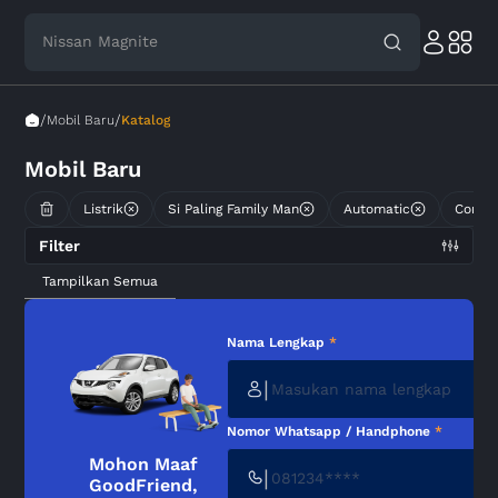
Nissan Magnite
/
/
Mobil Baru
Katalog
Mobil Baru
Listrik
Si Paling Family Man
Automatic
Comme
Filter
Tampilkan Semua
Nama Lengkap
*
|
Nomor Whatsapp / Handphone
*
Mohon Maaf
|
GoodFriend,