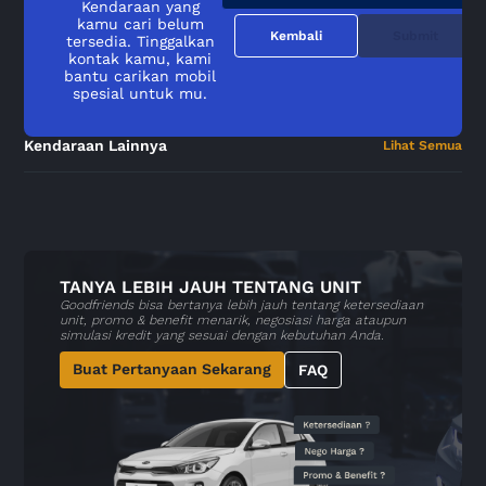
Kendaraan yang
kamu cari belum
Kembali
Submit
tersedia. Tinggalkan
kontak kamu, kami
bantu carikan mobil
spesial untuk mu.
Kendaraan Lainnya
Lihat Semua
TANYA LEBIH JAUH TENTANG UNIT
Goodfriends bisa bertanya lebih jauh tentang ketersediaan
unit, promo & benefit menarik, negosiasi harga ataupun
simulasi kredit yang sesuai dengan kebutuhan Anda.
Buat Pertanyaan Sekarang
FAQ