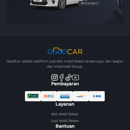
GoodCar adalah platform jual-beli mobil bekas terpercaya, dan bagian
dari Indomobil Group.
Pembayaran
Layanan
Beli Mobil Bekas
Jual Mobil Bekas
Bantuan