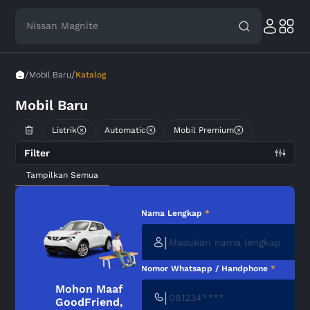
Nissan Magnite
/
/
Mobil Baru
Katalog
Mobil Baru
Listrik
Automatic
Mobil Premium
Filter
Tampilkan Semua
Nama Lengkap
*
|
Nomor Whatsapp / Handphone
*
Mohon Maaf
|
GoodFriend,