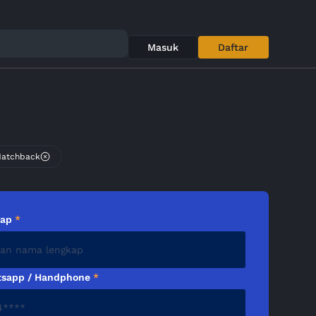
Masuk
Daftar
Hatchback
kap
*
sapp / Handphone
*