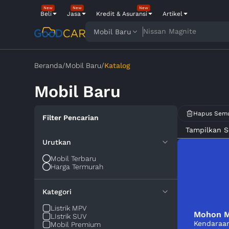
New
New
New
Beli
Jasa
Kredit & Asuransi
Artikel
Nissan Magnite
Mobil Baru
Beranda
/
Mobil Baru
/
Katalog
Mobil Baru
Hapus Sem
Filter Pencarian
Tampilkan 
Urutkan
Mobil Terbaru
Harga Termurah
Kategori
Listrik MPV
Mohon M
LIstrik SUV
Kendaraan
Mobil Premium