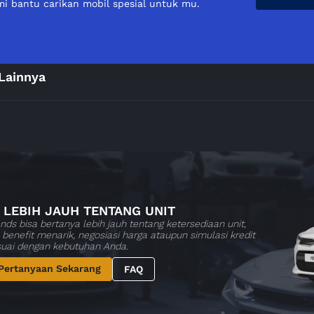
i bantu carikan mobil spesial untuk mu.
Lainnya
 LEBIH JAUH TENTANG UNIT
nds bisa bertanya lebih jauh tentang ketersediaan unit,
benefit menarik, negosiasi harga ataupun simulasi kredit
suai dengan kebutuhan Anda.
Pertanyaan Sekarang
FAQ