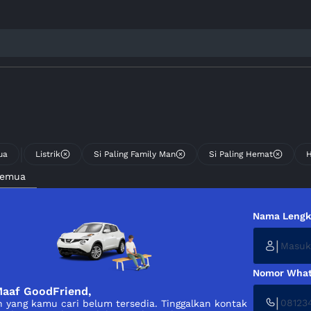
|
ua
Listrik
Si Paling Family Man
Si Paling Hemat
Semua
Nama Leng
|
Nomor What
aaf GoodFriend,
|
 yang kamu cari belum tersedia. Tinggalkan kontak