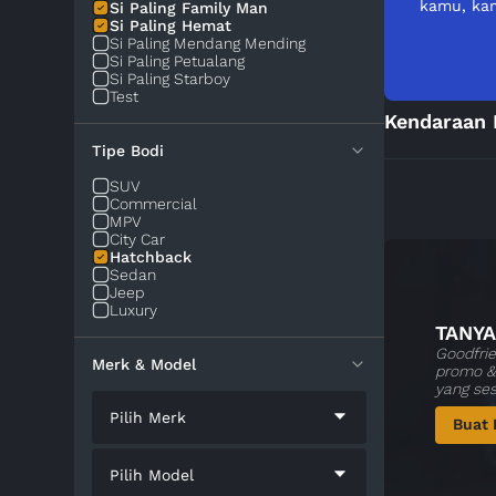
kamu, kam
Si Paling Family Man
Si Paling Hemat
Si Paling Mendang Mending
Si Paling Petualang
Si Paling Starboy
Test
Kendaraan 
Tipe Bodi
SUV
Commercial
MPV
City Car
Hatchback
Sedan
Jeep
Luxury
TANYA
Goodfrie
Merk & Model
promo & 
yang se
Pilih Merk
Buat 
Pilih Model