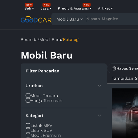
New
New
New
Beli
Jasa
Kredit & Asuransi
Artikel
Nissan Magnite
Mobil Baru
Toyota Avanza
Beranda
/
Mobil Baru
/
Katalog
Mobil Baru
Hapus Sem
Filter Pencarian
Tampilkan 
Urutkan
Mobil Terbaru
Harga Termurah
Kategori
Listrik MPV
LIstrik SUV
Mobil Premium