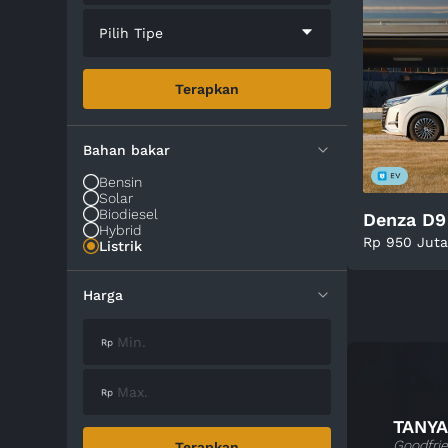
Pilih Tipe
Terapkan
Bahan bakar
Bensin
Solar
Biodiesel
Denza D9
Hybrid
Rp 950 Jut
Listrik
Harga
TANYA
Goodfrie
Terapkan