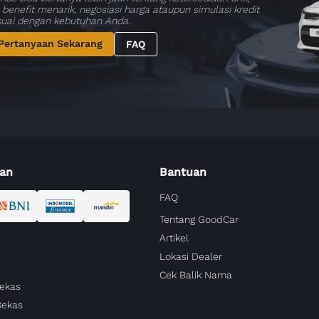
benefit menarik, negosiasi harga ataupun simulasi kredit
suai dengan kebutuhan Anda.
Pertanyaan Sekarang
FAQ
an
Bantuan
FAQ
Tentang GoodCar
Artikel
Lokasi Dealer
Cek Balik Nama
Bekas
Bekas