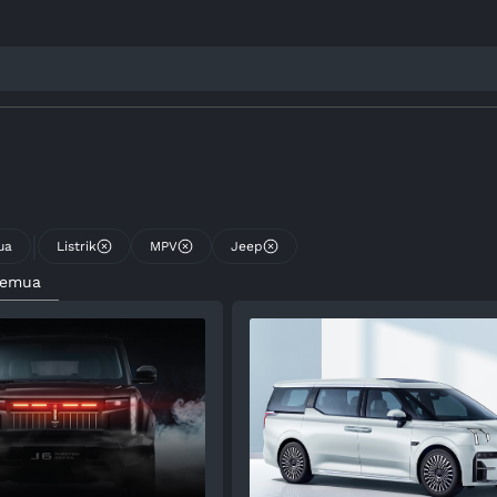
|
ua
Listrik
MPV
Jeep
Semua