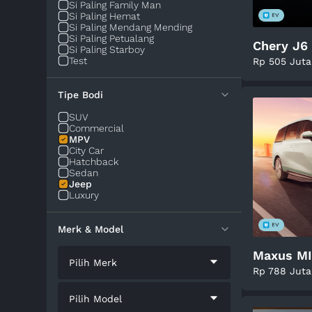
Si Paling Family Man
Si Paling Hemat
Si Paling Mendang Mending
Si Paling Petualang
Chery J6
Si Paling Starboy
Test
Rp 505 Juta
Tipe Bodi
SUV
Commercial
MPV
City Car
Hatchback
Sedan
Jeep
Luxury
Merk & Model
Maxus MI
Pilih Merk
Rp 788 Juta
Pilih Model