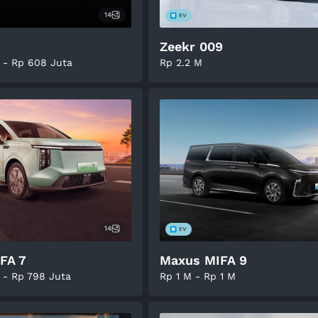
14
Zeekr 009
 - Rp 608 Juta
Rp 2.2 M
14
FA 7
Maxus MIFA 9
 - Rp 798 Juta
Rp 1 M - Rp 1 M