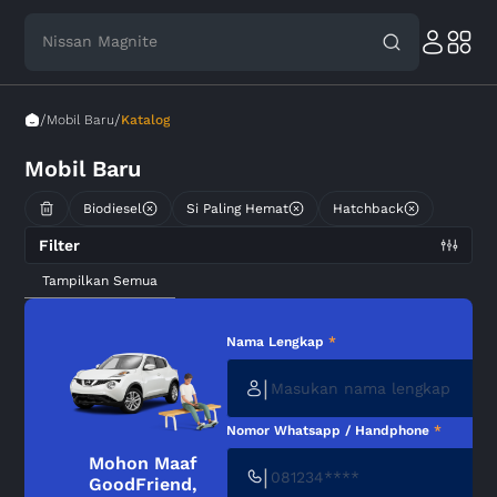
Nissan Magnite
Toyota Avanza
/
/
Mobil Baru
Katalog
Mobil Baru
Biodiesel
Si Paling Hemat
Hatchback
Filter
Tampilkan Semua
Nama Lengkap
*
|
Nomor Whatsapp / Handphone
*
Mohon Maaf
|
GoodFriend,