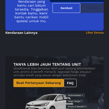
Kendaraan yang
kamu cari belum
Kembali
Submit
tersedia. Tinggalkan
kontak kamu, kami
bantu carikan mobil
spesial untuk mu.
Kendaraan Lainnya
Lihat Semua
TANYA LEBIH JAUH TENTANG UNIT
Goodfriends bisa bertanya lebih jauh tentang ketersediaan
unit, promo & benefit menarik, negosiasi harga ataupun
simulasi kredit yang sesuai dengan kebutuhan Anda.
Buat Pertanyaan Sekarang
FAQ