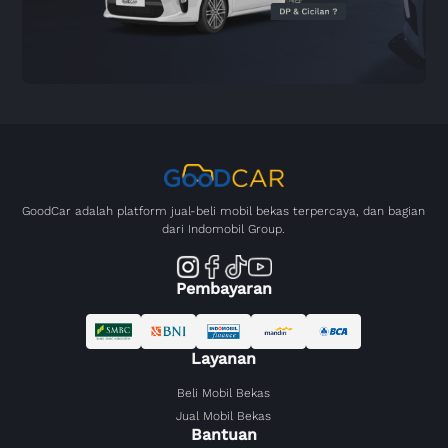
GoodCar adalah platform jual-beli mobil bekas terpercaya, dan bagian
dari Indomobil Group.
Pembayaran
Layanan
Beli Mobil Bekas
Jual Mobil Bekas
Bantuan