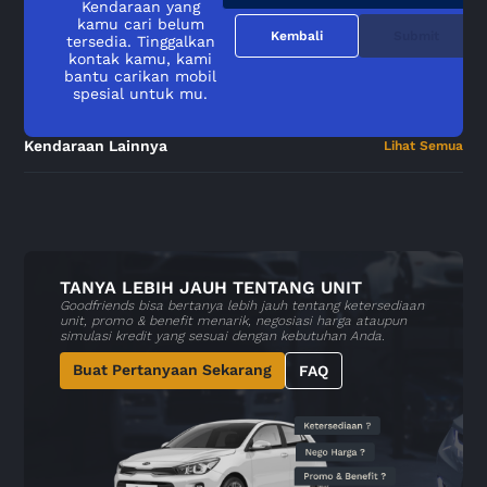
Kendaraan yang
kamu cari belum
Kembali
Submit
tersedia. Tinggalkan
kontak kamu, kami
bantu carikan mobil
spesial untuk mu.
Kendaraan Lainnya
Lihat Semua
TANYA LEBIH JAUH TENTANG UNIT
Goodfriends bisa bertanya lebih jauh tentang ketersediaan
unit, promo & benefit menarik, negosiasi harga ataupun
simulasi kredit yang sesuai dengan kebutuhan Anda.
Buat Pertanyaan Sekarang
FAQ