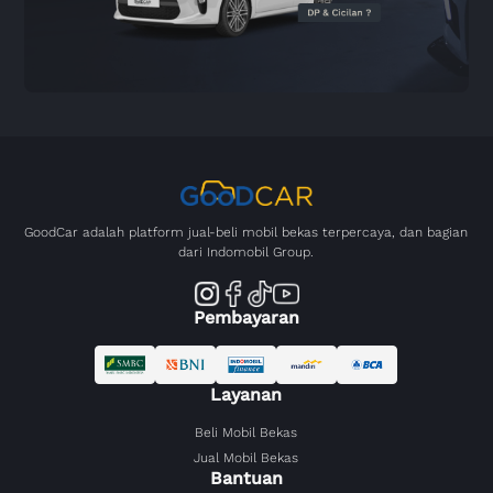
GoodCar adalah platform jual-beli mobil bekas terpercaya, dan bagian
dari Indomobil Group.
Pembayaran
Layanan
Beli Mobil Bekas
Jual Mobil Bekas
Bantuan