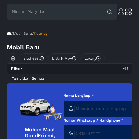
Nissan Magnite
/
/
Mobil Baru
Katalog
Mobil Baru
Biodiesel
Listrik Mpv
Luxury
Filter
Tampilkan Semua
Nama Lengkap
*
|
Nomor Whatsapp / Handphone
*
Mohon Maaf
|
GoodFriend,