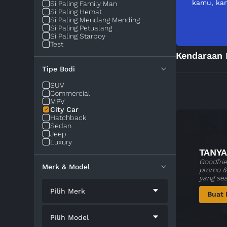
kamu, kam
Si Paling Family Man
Si Paling Hemat
Si Paling Mendang Mending
Si Paling Petualang
Si Paling Starboy
Test
Kendaraan 
Tipe Bodi
SUV
Commercial
MPV
City Car
Hatchback
Sedan
Jeep
Luxury
TANYA
Goodfrie
Merk & Model
promo & 
yang se
Pilih Merk
Buat 
Pilih Model