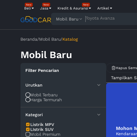
New
New
New
Beli
Jasa
Kredit & Asuransi
Artikel
Toyota Avanza
Mobil Baru
Beranda
/
Mobil Baru
/
Katalog
Mobil Baru
Hapus Sem
Filter Pencarian
Tampilkan 
Urutkan
Mobil Terbaru
Harga Termurah
Kategori
Listrik MPV
Mohon M
LIstrik SUV
Kendaraan
Mobil Premium