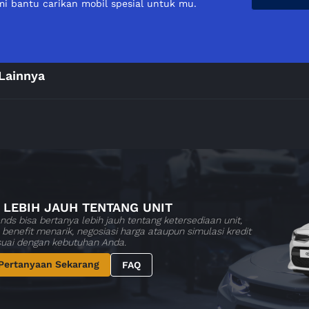
i bantu carikan mobil spesial untuk mu.
Lainnya
 LEBIH JAUH TENTANG UNIT
nds bisa bertanya lebih jauh tentang ketersediaan unit,
benefit menarik, negosiasi harga ataupun simulasi kredit
suai dengan kebutuhan Anda.
Pertanyaan Sekarang
FAQ