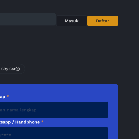
Masuk
Daftar
City Car
kap
*
sapp / Handphone
*