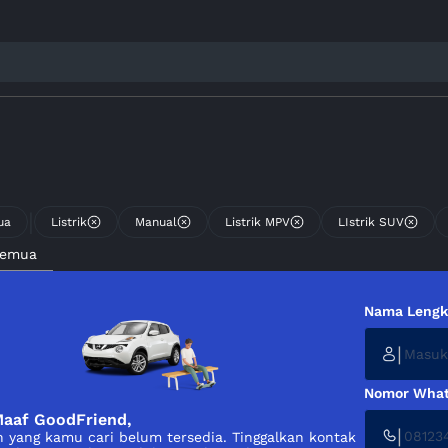
|
ua
Listrik
Manual
Listrik MPV
LIstrik SUV
Semua
Nama Leng
|
Nomor What
aaf GoodFriend,
|
 yang kamu cari belum tersedia. Tinggalkan kontak