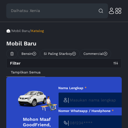
Daihatsu Xenia
/
/
Mobil Baru
Katalog
Mobil Baru
Bensin
Si Paling Starboy
Commercial
Filter
Tampilkan Semua
Nama Lengkap
*
|
Nomor Whatsapp / Handphone
*
Mohon Maaf
|
GoodFriend,