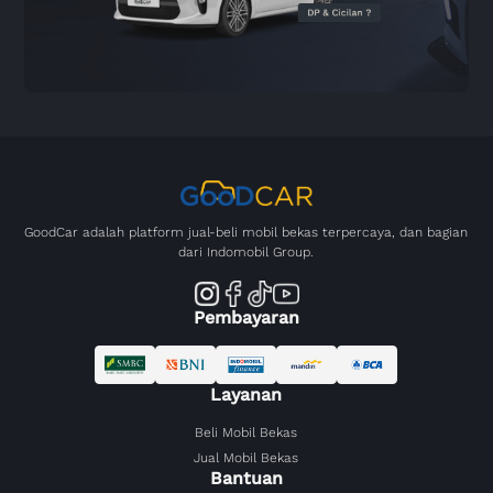
GoodCar adalah platform jual-beli mobil bekas terpercaya, dan bagian
dari Indomobil Group.
Pembayaran
Layanan
Beli Mobil Bekas
Jual Mobil Bekas
Bantuan