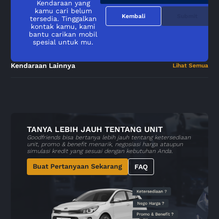
Kendaraan yang
kamu cari belum
Kembali
Submit
tersedia. Tinggalkan
kontak kamu, kami
bantu carikan mobil
spesial untuk mu.
Kendaraan Lainnya
Lihat Semua
TANYA LEBIH JAUH TENTANG UNIT
Goodfriends bisa bertanya lebih jauh tentang ketersediaan
unit, promo & benefit menarik, negosiasi harga ataupun
simulasi kredit yang sesuai dengan kebutuhan Anda.
Buat Pertanyaan Sekarang
FAQ