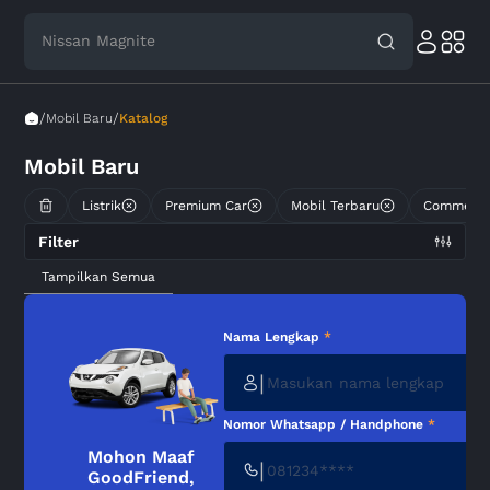
Nissan Magnite
Toyota Avanza
/
/
Mobil Baru
Katalog
Mobil Baru
Listrik
Premium Car
Mobil Terbaru
Commerci
Filter
Tampilkan Semua
Nama Lengkap
*
|
Nomor Whatsapp / Handphone
*
Mohon Maaf
|
GoodFriend,