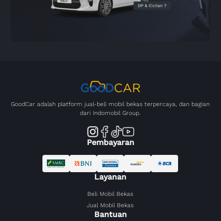
GoodCar adalah platform jual-beli mobil bekas terpercaya, dan bagian
dari Indomobil Group.
Pembayaran
Layanan
Beli Mobil Bekas
Jual Mobil Bekas
Bantuan