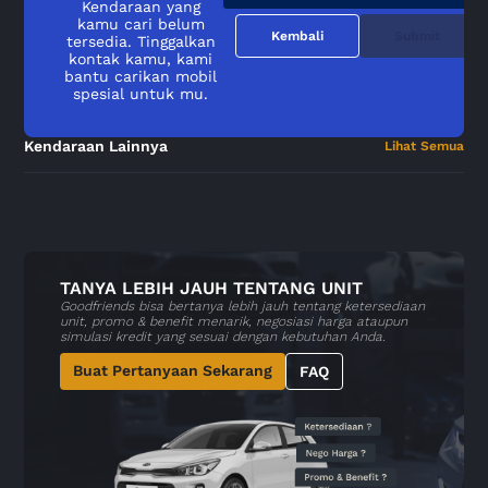
Kendaraan yang
kamu cari belum
Kembali
Submit
tersedia. Tinggalkan
kontak kamu, kami
bantu carikan mobil
spesial untuk mu.
Kendaraan Lainnya
Lihat Semua
TANYA LEBIH JAUH TENTANG UNIT
Goodfriends bisa bertanya lebih jauh tentang ketersediaan
unit, promo & benefit menarik, negosiasi harga ataupun
simulasi kredit yang sesuai dengan kebutuhan Anda.
Buat Pertanyaan Sekarang
FAQ