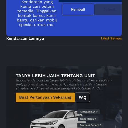
Kendaraan yang
kamu cari belum
Kembali
Submit
tersedia. Tinggalkan
kontak kamu, kami
bantu carikan mobil
spesial untuk mu.
Kendaraan Lainnya
Lihat Semua
TANYA LEBIH JAUH TENTANG UNIT
Goodfriends bisa bertanya lebih jauh tentang ketersediaan
unit, promo & benefit menarik, negosiasi harga ataupun
simulasi kredit yang sesuai dengan kebutuhan Anda.
Buat Pertanyaan Sekarang
FAQ