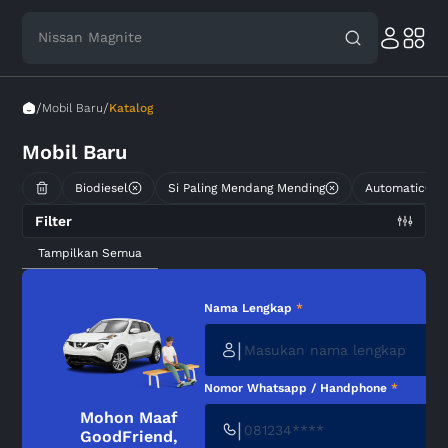
Nissan Magnite
/
/
Mobil Baru
Katalog
Mobil Baru
Biodiesel
Si Paling Mendang Mending
Automatic
Filter
Tampilkan Semua
Nama Lengkap
*
|
Nomor Whatsapp / Handphone
*
Mohon Maaf
|
GoodFriend,