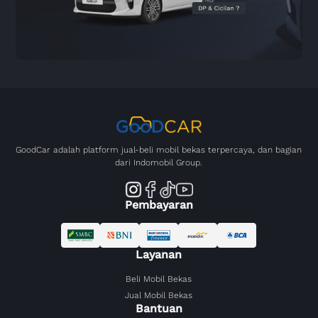
GoodCar adalah platform jual-beli mobil bekas terpercaya, dan bagian
dari Indomobil Group.
Pembayaran
Layanan
Beli Mobil Bekas
Jual Mobil Bekas
Bantuan