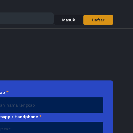
Masuk
Daftar
kap
*
sapp / Handphone
*