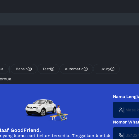
|
ua
Bensin
Test
Automatic
Luxury
Semua
Nama Leng
|
Nomor What
aaf GoodFriend,
|
 yang kamu cari belum tersedia. Tinggalkan kontak