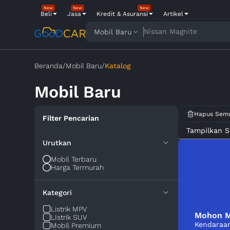
New
New
New
Beli
Jasa
Kredit & Asuransi
Artikel
Nissan Magnite
Mobil Baru
Beranda
/
Mobil Baru
/
Katalog
Mobil Baru
Hapus Sem
Filter Pencarian
Tampilkan 
Urutkan
Mobil Terbaru
Harga Termurah
Kategori
Listrik MPV
Mohon M
LIstrik SUV
Kendaraan
Mobil Premium