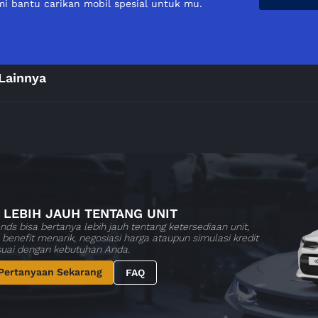
i bantu carikan mobil spesial untuk mu.
Lainnya
 LEBIH JAUH TENTANG UNIT
nds bisa bertanya lebih jauh tentang ketersediaan unit,
benefit menarik, negosiasi harga ataupun simulasi kredit
suai dengan kebutuhan Anda.
Pertanyaan Sekarang
FAQ