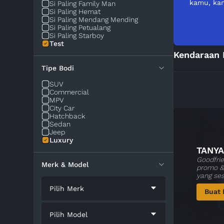
kamu, kam
Si Paling Family Man
Si Paling Hemat
Si Paling Mendang Mending
Si Paling Petualang
Si Paling Starboy
Test
Kendaraan 
Tipe Bodi
SUV
Commercial
MPV
City Car
Hatchback
Sedan
Jeep
Luxury
TANYA
Goodfrie
Merk & Model
promo & 
yang se
Pilih Merk
Buat 
Pilih Model