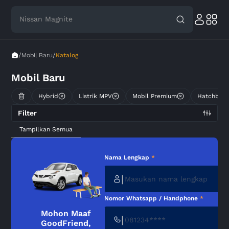
Nissan Magnite
/
/
Mobil Baru
Katalog
Mobil Baru
Hybrid
Listrik MPV
Mobil Premium
Hatchbac
Filter
Tampilkan Semua
Nama Lengkap
*
|
Nomor Whatsapp / Handphone
*
Mohon Maaf
|
GoodFriend,