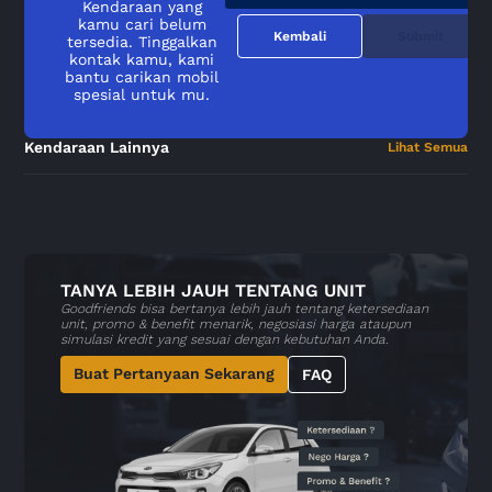
Kendaraan yang
kamu cari belum
Kembali
Submit
tersedia. Tinggalkan
kontak kamu, kami
bantu carikan mobil
spesial untuk mu.
Kendaraan Lainnya
Lihat Semua
TANYA LEBIH JAUH TENTANG UNIT
Goodfriends bisa bertanya lebih jauh tentang ketersediaan
unit, promo & benefit menarik, negosiasi harga ataupun
simulasi kredit yang sesuai dengan kebutuhan Anda.
Buat Pertanyaan Sekarang
FAQ