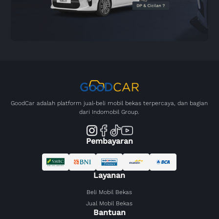
GoodCar adalah platform jual-beli mobil bekas terpercaya, dan bagian
dari Indomobil Group.
Pembayaran
Layanan
Beli Mobil Bekas
Jual Mobil Bekas
Bantuan