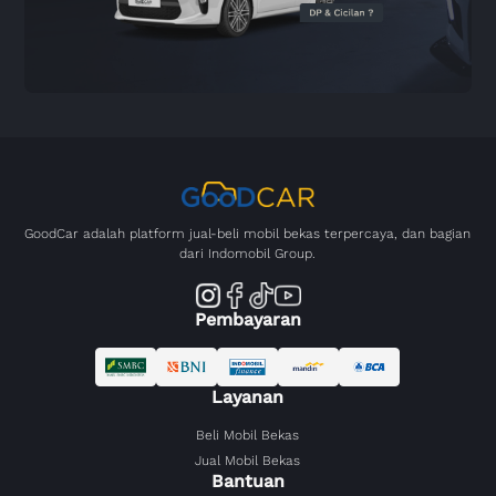
GoodCar adalah platform jual-beli mobil bekas terpercaya, dan bagian
dari Indomobil Group.
Pembayaran
Layanan
Beli Mobil Bekas
Jual Mobil Bekas
Bantuan