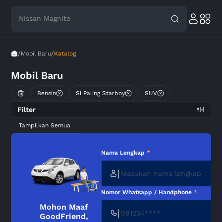
Nissan Magnite
/
/
Mobil Baru
Katalog
Mobil Baru
Bensin
Si Paling Starboy
SUV
Filter
Tampilkan Semua
Nama Lengkap
*
|
Nomor Whatsapp / Handphone
*
Mohon Maaf
|
GoodFriend,