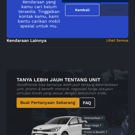
Kendaraan yang
kamu cari belum
Kembali
Submit
tersedia. Tinggalkan
kontak kamu, kami
bantu carikan mobil
spesial untuk mu.
Kendaraan Lainnya
Lihat Semua
TANYA LEBIH JAUH TENTANG UNIT
Goodfriends bisa bertanya lebih jauh tentang ketersediaan
unit, promo & benefit menarik, negosiasi harga ataupun
simulasi kredit yang sesuai dengan kebutuhan Anda.
Buat Pertanyaan Sekarang
FAQ