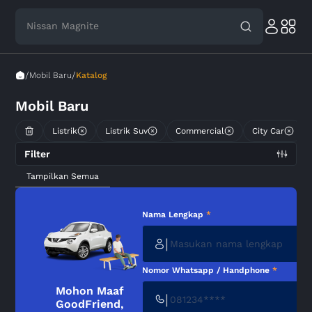
Nissan Magnite
/
/
Mobil Baru
Katalog
Mobil Baru
Listrik
Listrik Suv
Commercial
City Car
Filter
Tampilkan Semua
Nama Lengkap
*
|
Nomor Whatsapp / Handphone
*
Mohon Maaf
|
GoodFriend,