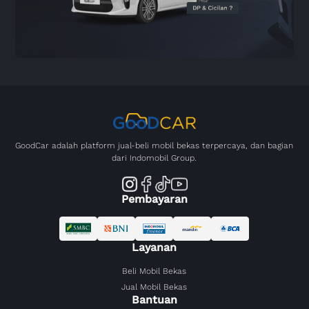
GoodCar adalah platform jual-beli mobil bekas terpercaya, dan bagian
dari Indomobil Group.
Pembayaran
Layanan
Beli Mobil Bekas
Jual Mobil Bekas
Bantuan