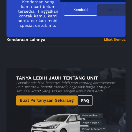
Kendaraan yang
kamu cari belum
Kembali
Submit
tersedia. Tinggalkan
kontak kamu, kami
bantu carikan mobil
spesial untuk mu.
Kendaraan Lainnya
Lihat Semua
TANYA LEBIH JAUH TENTANG UNIT
Goodfriends bisa bertanya lebih jauh tentang ketersediaan
unit, promo & benefit menarik, negosiasi harga ataupun
simulasi kredit yang sesuai dengan kebutuhan Anda.
Buat Pertanyaan Sekarang
FAQ