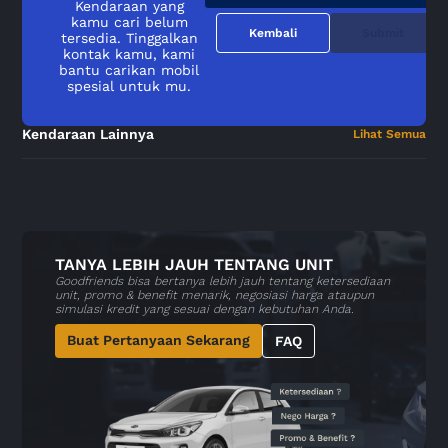
Kendaraan yang
kamu cari belum
Kembali
Submit
tersedia. Tinggalkan
kontak kamu, kami
bantu carikan mobil
spesial untuk mu.
Kendaraan Lainnya
Lihat Semua
TANYA LEBIH JAUH TENTANG UNIT
Goodfriends bisa bertanya lebih jauh tentang ketersediaan
unit, promo & benefit menarik, negosiasi harga ataupun
simulasi kredit yang sesuai dengan kebutuhan Anda.
Buat Pertanyaan Sekarang
FAQ