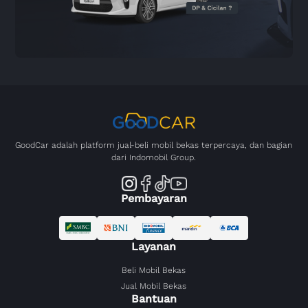
GoodCar adalah platform jual-beli mobil bekas terpercaya, dan bagian
dari Indomobil Group.
Pembayaran
Layanan
Beli Mobil Bekas
Jual Mobil Bekas
Bantuan