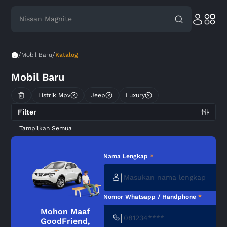
Nissan Magnite
/
/
Mobil Baru
Katalog
Mobil Baru
Listrik Mpv
Jeep
Luxury
Filter
Tampilkan Semua
Nama Lengkap
*
|
Nomor Whatsapp / Handphone
*
Mohon Maaf
|
GoodFriend,